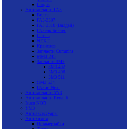
Largus
Автозапчасти ГАЗ
Волга
ГАЗ-3307
ГАЗ-3310 (Валдай)
ГАЗель-Бизнес
Газель
NEXT
Крайслер
Запчасти Cummins
ММЗ-245
Запчасти ЗМЗ
ЗМЗ 402
ЗМЗ 406
ЗМЗ 511
ЯМЗ-534
ГАЗон Next
Автозапчасти УАЗ
Автозапчасти Renault
Isuzu NQR
УМЗ
Автоаксессуары
Автохимия
Незамерзайка
Тосол