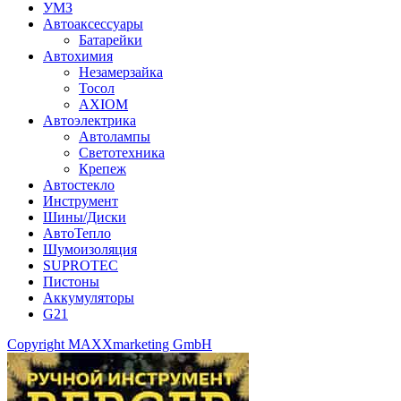
УМЗ
Автоаксессуары
Батарейки
Автохимия
Незамерзайка
Тосол
AXIOM
Автоэлектрика
Автолампы
Светотехника
Крепеж
Автостекло
Инструмент
Шины/Диски
АвтоТепло
Шумоизоляция
SUPROTEC
Пистоны
Аккумуляторы
G21
Copyright MAXXmarketing GmbH