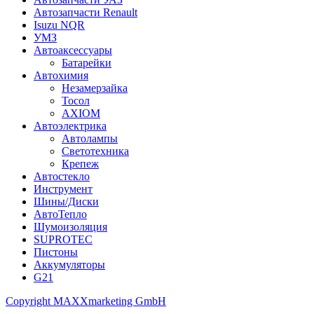
Автозапчасти Renault
Isuzu NQR
УМЗ
Автоаксессуары
Батарейки
Автохимия
Незамерзайка
Тосол
AXIOM
Автоэлектрика
Автолампы
Светотехника
Крепеж
Автостекло
Инструмент
Шины/Диски
АвтоТепло
Шумоизоляция
SUPROTEC
Пистоны
Аккумуляторы
G21
Copyright MAXXmarketing GmbH