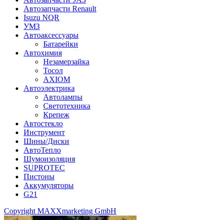
Автозапчасти Renault
Isuzu NQR
УМЗ
Автоаксессуары
Батарейки
Автохимия
Незамерзайка
Тосол
AXIOM
Автоэлектрика
Автолампы
Светотехника
Крепеж
Автостекло
Инструмент
Шины/Диски
АвтоТепло
Шумоизоляция
SUPROTEC
Пистоны
Аккумуляторы
G21
Copyright MAXXmarketing GmbH