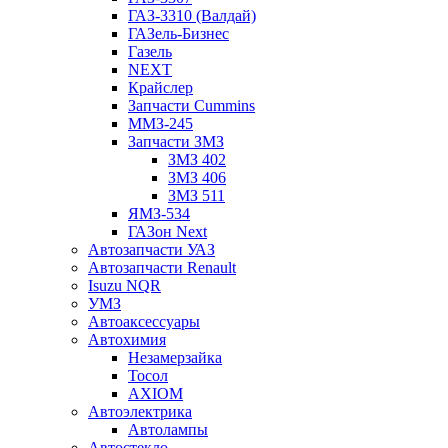
ГАЗ-3310 (Валдай)
ГАЗель-Бизнес
Газель
NEXT
Крайслер
Запчасти Cummins
ММЗ-245
Запчасти ЗМЗ
ЗМЗ 402
ЗМЗ 406
ЗМЗ 511
ЯМЗ-534
ГАЗон Next
Автозапчасти УАЗ
Автозапчасти Renault
Isuzu NQR
УМЗ
Автоаксессуары
Автохимия
Незамерзайка
Тосол
AXIOM
Автоэлектрика
Автолампы
Автостекло