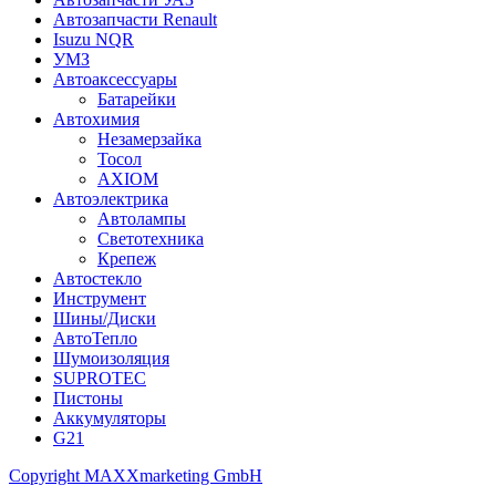
Автозапчасти Renault
Isuzu NQR
УМЗ
Автоаксессуары
Батарейки
Автохимия
Незамерзайка
Тосол
AXIOM
Автоэлектрика
Автолампы
Светотехника
Крепеж
Автостекло
Инструмент
Шины/Диски
АвтоТепло
Шумоизоляция
SUPROTEC
Пистоны
Аккумуляторы
G21
Copyright MAXXmarketing GmbH