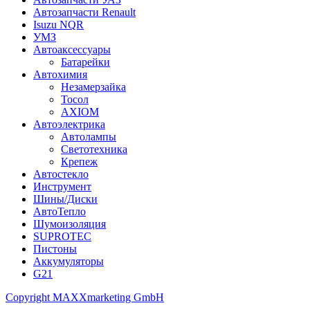
Автозапчасти Renault
Isuzu NQR
УМЗ
Автоаксессуары
Батарейки
Автохимия
Незамерзайка
Тосол
AXIOM
Автоэлектрика
Автолампы
Светотехника
Крепеж
Автостекло
Инструмент
Шины/Диски
АвтоТепло
Шумоизоляция
SUPROTEC
Пистоны
Аккумуляторы
G21
Copyright MAXXmarketing GmbH