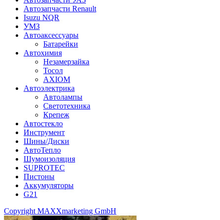
Автозапчасти Renault
Isuzu NQR
УМЗ
Автоаксессуары
Батарейки
Автохимия
Незамерзайка
Тосол
AXIOM
Автоэлектрика
Автолампы
Светотехника
Крепеж
Автостекло
Инструмент
Шины/Диски
АвтоТепло
Шумоизоляция
SUPROTEC
Пистоны
Аккумуляторы
G21
Copyright MAXXmarketing GmbH