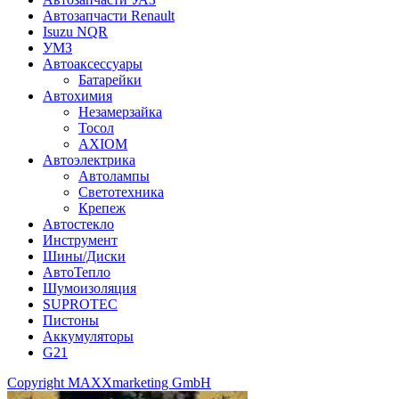
Автозапчасти Renault
Isuzu NQR
УМЗ
Автоаксессуары
Батарейки
Автохимия
Незамерзайка
Тосол
AXIOM
Автоэлектрика
Автолампы
Светотехника
Крепеж
Автостекло
Инструмент
Шины/Диски
АвтоТепло
Шумоизоляция
SUPROTEC
Пистоны
Аккумуляторы
G21
Copyright MAXXmarketing GmbH