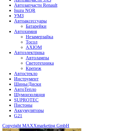
Автозапчасти Renault
Isuzu NQR
УМЗ
Автоаксессуары
Батарейки
Автохимия
Незамерзайка
Тосол
AXIOM
Автоэлектрика
Автолампы
Светотехника
Крепеж
Автостекло
Инструмент
Шины/Диски
АвтоТепло
Шумоизоляция
SUPROTEC
Пистоны
Аккумуляторы
G21
Copyright MAXXmarketing GmbH