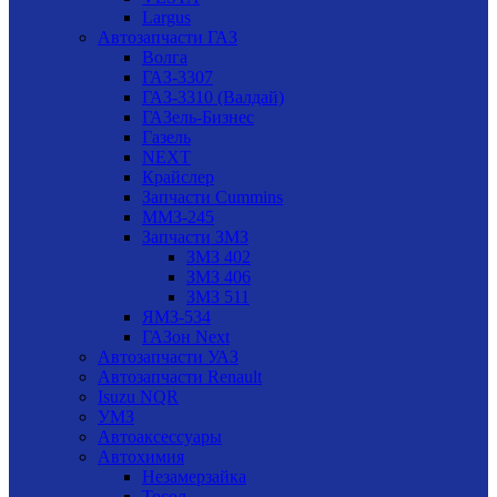
Largus
Автозапчасти ГАЗ
Волга
ГАЗ-3307
ГАЗ-3310 (Валдай)
ГАЗель-Бизнес
Газель
NEXT
Крайслер
Запчасти Cummins
ММЗ-245
Запчасти ЗМЗ
ЗМЗ 402
ЗМЗ 406
ЗМЗ 511
ЯМЗ-534
ГАЗон Next
Автозапчасти УАЗ
Автозапчасти Renault
Isuzu NQR
УМЗ
Автоаксессуары
Автохимия
Незамерзайка
Тосол