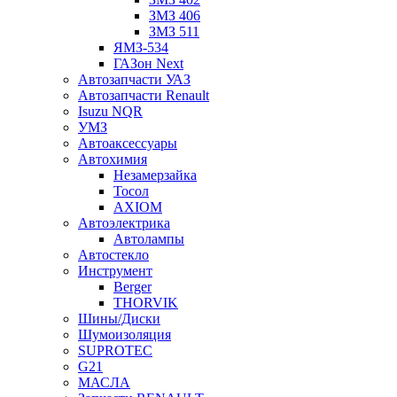
ЗМЗ 406
ЗМЗ 511
ЯМЗ-534
ГАЗон Next
Автозапчасти УАЗ
Автозапчасти Renault
Isuzu NQR
УМЗ
Автоаксессуары
Автохимия
Незамерзайка
Тосол
AXIOM
Автоэлектрика
Автолампы
Автостекло
Инструмент
Berger
THORVIK
Шины/Диски
Шумоизоляция
SUPROTEC
G21
МАСЛА