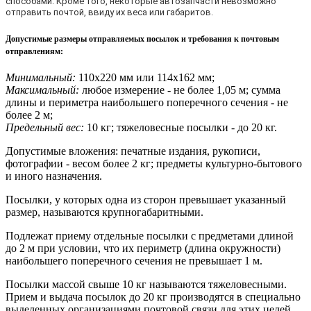
способами. Кроме того, некоторые автозапчасти невозможно
отправить почтой, ввиду их веса или габаритов.
Допустимые размеры отправляемых посылок и требования к почтовым
отправлениям
:
Минимальный:
110х220 мм или 114х162 мм;
Максимальный:
любое измерение - не более 1,05 м; сумма
длины и периметра наибольшего поперечного сечения - не
более 2 м;
Предельный вес:
10 кг; тяжеловесные посылки - до 20 кг.
Допустимые вложения: печатные издания, рукописи,
фотографии - весом более 2 кг; предметы культурно-бытового
и иного назначения.
Посылки, у которых одна из сторон превышает указанный
размер, называются крупногабаритными.
Подлежат приему отдельные посылки с предметами длиной
до 2 м при условии, что их периметр (длина окружности)
наибольшего поперечного сечения не превышает 1 м.
Посылки массой свыше 10 кг называются тяжеловесными.
Прием и выдача посылок до 20 кг производятся в специально
выделенных организациями почтовой связи для этих целей