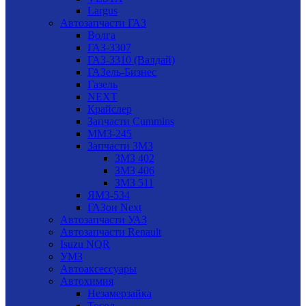
Largus
Автозапчасти ГАЗ
Волга
ГАЗ-3307
ГАЗ-3310 (Валдай)
ГАЗель-Бизнес
Газель
NEXT
Крайслер
Запчасти Cummins
ММЗ-245
Запчасти ЗМЗ
ЗМЗ 402
ЗМЗ 406
ЗМЗ 511
ЯМЗ-534
ГАЗон Next
Автозапчасти УАЗ
Автозапчасти Renault
Isuzu NQR
УМЗ
Автоаксессуары
Автохимия
Незамерзайка
Тосол