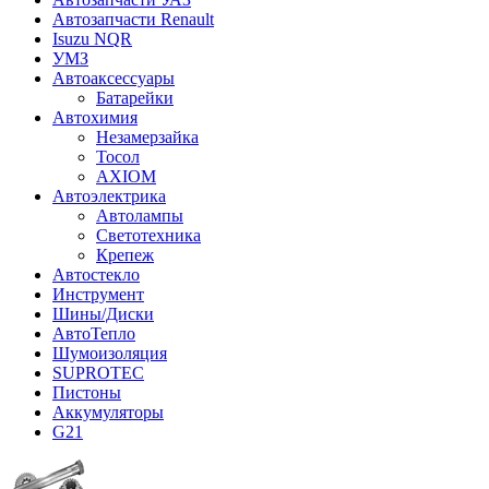
Автозапчасти Renault
Isuzu NQR
УМЗ
Автоаксессуары
Батарейки
Автохимия
Незамерзайка
Тосол
AXIOM
Автоэлектрика
Автолампы
Светотехника
Крепеж
Автостекло
Инструмент
Шины/Диски
АвтоТепло
Шумоизоляция
SUPROTEC
Пистоны
Аккумуляторы
G21