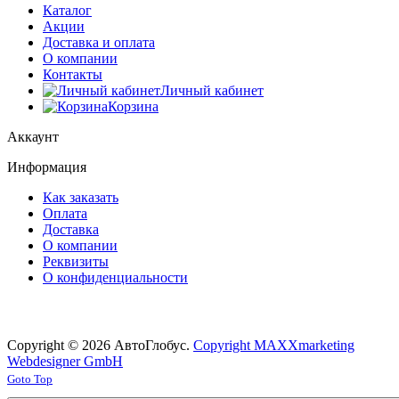
Каталог
Акции
Доставка и оплата
О компании
Контакты
Личный кабинет
Корзина
Аккаунт
Информация
Как заказать
Оплата
Доставка
О компании
Реквизиты
О конфиденциальности
Copyright © 2026 АвтоГлобус.
Copyright MAXXmarketing
Webdesigner GmbH
Joomla! 3 Templates
Goto Top