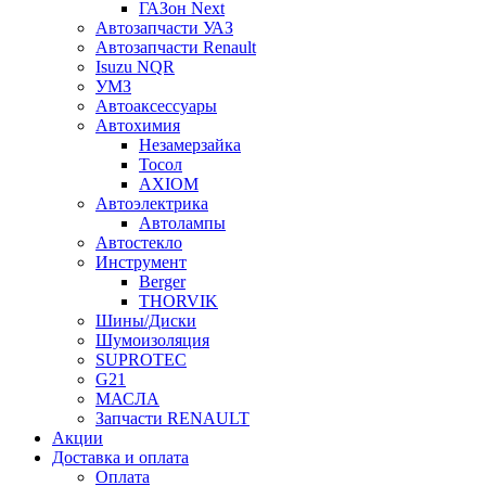
ГАЗон Next
Автозапчасти УАЗ
Автозапчасти Renault
Isuzu NQR
УМЗ
Автоаксессуары
Автохимия
Незамерзайка
Тосол
AXIOM
Автоэлектрика
Автолампы
Автостекло
Инструмент
Berger
THORVIK
Шины/Диски
Шумоизоляция
SUPROTEC
G21
МАСЛА
Запчасти RENAULT
Акции
Доставка и оплата
Оплата