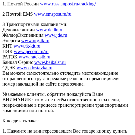
1. Почтой России
www.russianpost.ru/tracking/
2 Почтой EMS
www.emspost.ru/ru
3 Транспортными компаниями:
Деловые линии
www.dellin.ru
ЖелдорЭкспедиция
www.jde.ru
Энергия
www.nrg-tk.ru
КИТ
www.tk-kit.ru
ПЭК
www.pecom.ru/ru
РАТЭК
www.rateksib.ru
Байкал Сервис
www.baikalsr.ru
СДЭК
www.edostavka.ru
Вы можете самостоятельно отследить местонахождение
отправленного груза в режиме реального времени,введя
номер накладной на сайте перевозчика.
Уважаемые клиенты, обратите пожалуйста Ваше
ВНИМАНИЕ что мы не несём ответственности за вещи,
повреждённые в процессе транспортировки транспортными
компаниями или почтой.
Как сделать заказ:
1. Нажмите на заинтересовавшем Вас товаре кнопку купить