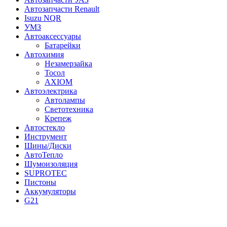
Автозапчасти Renault
Isuzu NQR
УМЗ
Автоаксессуары
Батарейки
Автохимия
Незамерзайка
Тосол
AXIOM
Автоэлектрика
Автолампы
Светотехника
Крепеж
Автостекло
Инструмент
Шины/Диски
АвтоТепло
Шумоизоляция
SUPROTEC
Пистоны
Аккумуляторы
G21