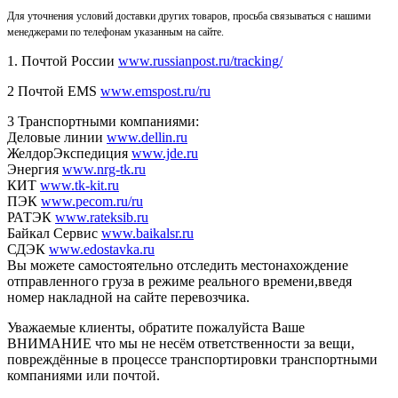
Для уточнения условий доставки других товаров, просьба связываться с нашими
менеджерами по телефонам указанным на сайте.
1. Почтой России
www.russianpost.ru/tracking/
2 Почтой EMS
www.emspost.ru/ru
3 Транспортными компаниями:
Деловые линии
www.dellin.ru
ЖелдорЭкспедиция
www.jde.ru
Энергия
www.nrg-tk.ru
КИТ
www.tk-kit.ru
ПЭК
www.pecom.ru/ru
РАТЭК
www.rateksib.ru
Байкал Сервис
www.baikalsr.ru
СДЭК
www.edostavka.ru
Вы можете самостоятельно отследить местонахождение
отправленного груза в режиме реального времени,введя
номер накладной на сайте перевозчика.
Уважаемые клиенты, обратите пожалуйста Ваше
ВНИМАНИЕ что мы не несём ответственности за вещи,
повреждённые в процессе транспортировки транспортными
компаниями или почтой.