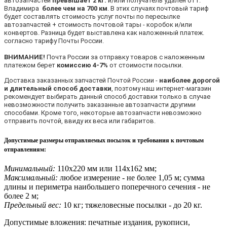
автозапчастей
превышает 2 кг.
и/или получатель удален от г.
Владимира
более чем на 700 км
. В этих случаях почтовый тариф
будет составлять стоимость услуг почты по пересылке
автозапчастей + стоимость почтовой тары - коробок и/или
конвертов. Разница будет выставлена как наложенный платеж.
согласно тарифу Почты России.
ВНИМАНИЕ!
Почта России за отправку товаров с наложенным
платежом берет
комиссию 4-7%
от стоимости посылки.
Доставка заказанных запчастей Почтой России -
наиболее дорогой
и длительный способ доставки
, поэтому наш интернет-магазин
рекомендует выбирать данный способ доставки только в случае
невозможности получить заказанные автозапчасти другими
способами. Кроме того, некоторые автозапчасти невозможно
отправить почтой, ввиду их веса или габаритов.
Допустимые размеры отправляемых посылок и требования к почтовым
отправлениям
:
Минимальный:
110х220 мм или 114х162 мм;
Максимальный:
любое измерение - не более 1,05 м; сумма
длины и периметра наибольшего поперечного сечения - не
более 2 м;
Предельный вес:
10 кг; тяжеловесные посылки - до 20 кг.
Допустимые вложения: печатные издания, рукописи,