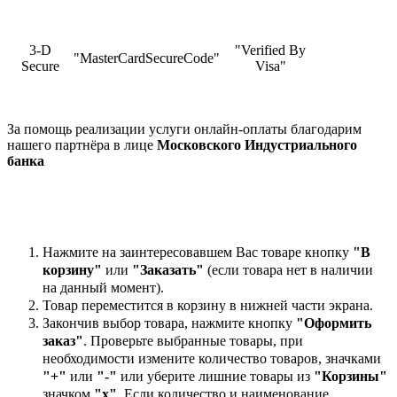
3-D
"Verified By
"MasterCardSecureCode"
Secure
Visa"
За помощь реализации услуги онлайн-оплаты благодарим
нашего партнёра в лице
Московского Индустриального
банка
Нажмите на заинтересовавшем Вас товаре кнопку
"В
корзину"
или
"Заказать"
(если товара нет в наличии
на данный момент).
Товар переместится в корзину в нижней части экрана.
Закончив выбор товара, нажмите кнопку
"Оформить
заказ"
. Проверьте выбранные товары, при
необходимости измените количество товаров, значками
"+"
или
"-"
или уберите лишние товары из
"Корзины"
значком
"х"
. Если количество и наименование