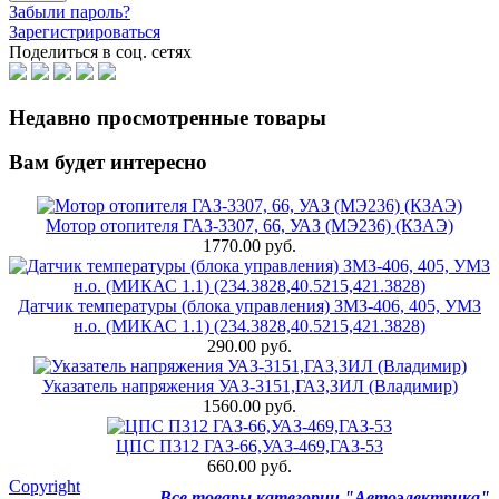
Забыли пароль?
Зарегистрироваться
Поделиться в соц. сетях
Недавно просмотренные товары
Вам будет интересно
Мотор отопителя ГАЗ-3307, 66, УАЗ (МЭ236) (КЗАЭ)
1770.00 руб.
Датчик температуры (блока управления) ЗМЗ-406, 405, УМЗ
н.о. (МИКАС 1.1) (234.3828,40.5215,421.3828)
290.00 руб.
Указатель напряжения УАЗ-3151,ГАЗ,ЗИЛ (Владимир)
1560.00 руб.
ЦПС П312 ГАЗ-66,УАЗ-469,ГАЗ-53
660.00 руб.
Copyright
Все товары категории "Автоэлектрика"