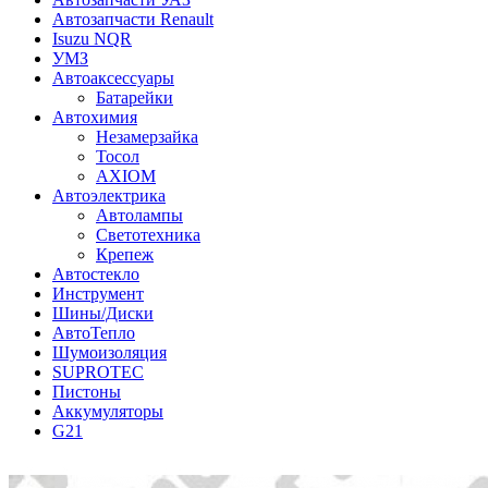
Автозапчасти Renault
Isuzu NQR
УМЗ
Автоаксессуары
Батарейки
Автохимия
Незамерзайка
Тосол
AXIOM
Автоэлектрика
Автолампы
Светотехника
Крепеж
Автостекло
Инструмент
Шины/Диски
АвтоТепло
Шумоизоляция
SUPROTEC
Пистоны
Аккумуляторы
G21