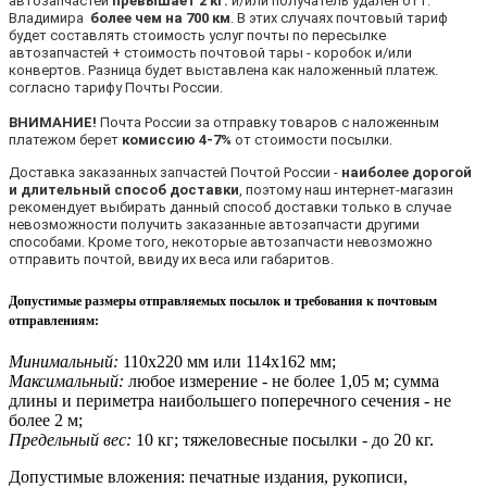
автозапчастей
превышает 2 кг.
и/или получатель удален от г.
Владимира
более чем на 700 км
. В этих случаях почтовый тариф
будет составлять стоимость услуг почты по пересылке
автозапчастей + стоимость почтовой тары - коробок и/или
конвертов. Разница будет выставлена как наложенный платеж.
согласно тарифу Почты России.
ВНИМАНИЕ!
Почта России за отправку товаров с наложенным
платежом берет
комиссию 4-7%
от стоимости посылки.
Доставка заказанных запчастей Почтой России -
наиболее дорогой
и длительный способ доставки
, поэтому наш интернет-магазин
рекомендует выбирать данный способ доставки только в случае
невозможности получить заказанные автозапчасти другими
способами. Кроме того, некоторые автозапчасти невозможно
отправить почтой, ввиду их веса или габаритов.
Допустимые размеры отправляемых посылок и требования к почтовым
отправлениям
:
Минимальный:
110х220 мм или 114х162 мм;
Максимальный:
любое измерение - не более 1,05 м; сумма
длины и периметра наибольшего поперечного сечения - не
более 2 м;
Предельный вес:
10 кг; тяжеловесные посылки - до 20 кг.
Допустимые вложения: печатные издания, рукописи,