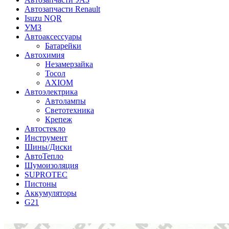
Автозапчасти Renault
Isuzu NQR
УМЗ
Автоаксессуары
Батарейки
Автохимия
Незамерзайка
Тосол
AXIOM
Автоэлектрика
Автолампы
Светотехника
Крепеж
Автостекло
Инструмент
Шины/Диски
АвтоТепло
Шумоизоляция
SUPROTEC
Пистоны
Аккумуляторы
G21