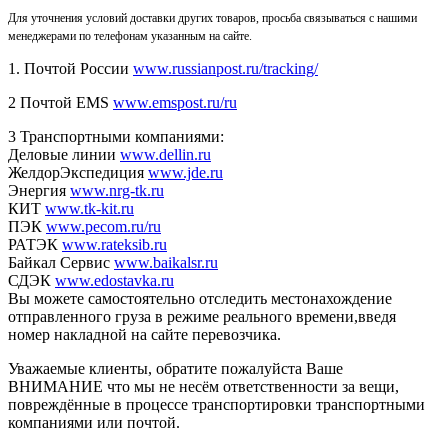
Для уточнения условий доставки других товаров, просьба связываться с нашими
менеджерами по телефонам указанным на сайте.
1. Почтой России
www.russianpost.ru/tracking/
2 Почтой EMS
www.emspost.ru/ru
3 Транспортными компаниями:
Деловые линии
www.dellin.ru
ЖелдорЭкспедиция
www.jde.ru
Энергия
www.nrg-tk.ru
КИТ
www.tk-kit.ru
ПЭК
www.pecom.ru/ru
РАТЭК
www.rateksib.ru
Байкал Сервис
www.baikalsr.ru
СДЭК
www.edostavka.ru
Вы можете самостоятельно отследить местонахождение
отправленного груза в режиме реального времени,введя
номер накладной на сайте перевозчика.
Уважаемые клиенты, обратите пожалуйста Ваше
ВНИМАНИЕ что мы не несём ответственности за вещи,
повреждённые в процессе транспортировки транспортными
компаниями или почтой.