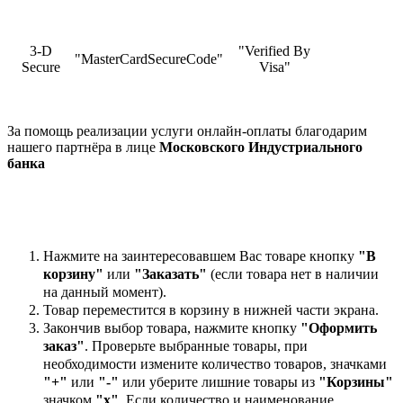
3-D
"Verified By
"MasterCardSecureCode"
Secure
Visa"
За помощь реализации услуги онлайн-оплаты благодарим
нашего партнёра в лице
Московского Индустриального
банка
Нажмите на заинтересовавшем Вас товаре кнопку
"В
корзину"
или
"Заказать"
(если товара нет в наличии
на данный момент).
Товар переместится в корзину в нижней части экрана.
Закончив выбор товара, нажмите кнопку
"Оформить
заказ"
. Проверьте выбранные товары, при
необходимости измените количество товаров, значками
"+"
или
"-"
или уберите лишние товары из
"Корзины"
значком
"х"
. Если количество и наименование