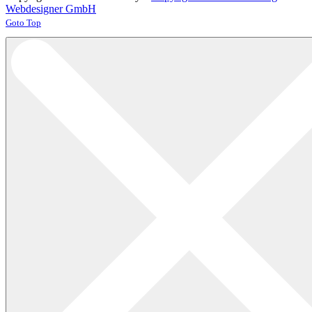
Webdesigner GmbH
Joomla! 3 Templates
Goto Top