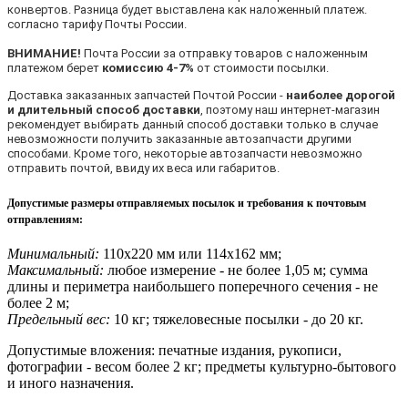
конвертов. Разница будет выставлена как наложенный платеж.
согласно тарифу Почты России.
ВНИМАНИЕ!
Почта России за отправку товаров с наложенным
платежом берет
комиссию 4-7%
от стоимости посылки.
Доставка заказанных запчастей Почтой России -
наиболее дорогой
и длительный способ доставки
, поэтому наш интернет-магазин
рекомендует выбирать данный способ доставки только в случае
невозможности получить заказанные автозапчасти другими
способами. Кроме того, некоторые автозапчасти невозможно
отправить почтой, ввиду их веса или габаритов.
Допустимые размеры отправляемых посылок и требования к почтовым
отправлениям
:
Минимальный:
110х220 мм или 114х162 мм;
Максимальный:
любое измерение - не более 1,05 м; сумма
длины и периметра наибольшего поперечного сечения - не
более 2 м;
Предельный вес:
10 кг; тяжеловесные посылки - до 20 кг.
Допустимые вложения: печатные издания, рукописи,
фотографии - весом более 2 кг; предметы культурно-бытового
и иного назначения.