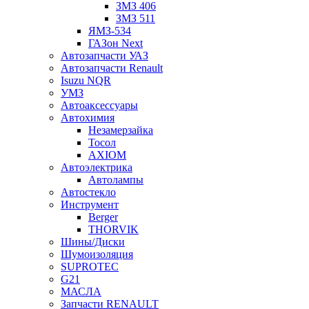
ЗМЗ 406
ЗМЗ 511
ЯМЗ-534
ГАЗон Next
Автозапчасти УАЗ
Автозапчасти Renault
Isuzu NQR
УМЗ
Автоаксессуары
Автохимия
Незамерзайка
Тосол
AXIOM
Автоэлектрика
Автолампы
Автостекло
Инструмент
Berger
THORVIK
Шины/Диски
Шумоизоляция
SUPROTEC
G21
МАСЛА
Запчасти RENAULT