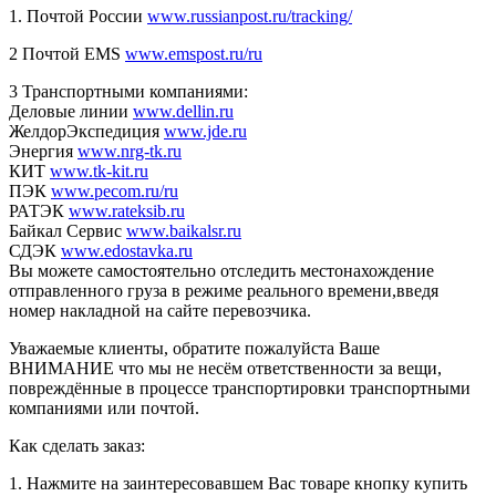
1. Почтой России
www.russianpost.ru/tracking/
2 Почтой EMS
www.emspost.ru/ru
3 Транспортными компаниями:
Деловые линии
www.dellin.ru
ЖелдорЭкспедиция
www.jde.ru
Энергия
www.nrg-tk.ru
КИТ
www.tk-kit.ru
ПЭК
www.pecom.ru/ru
РАТЭК
www.rateksib.ru
Байкал Сервис
www.baikalsr.ru
СДЭК
www.edostavka.ru
Вы можете самостоятельно отследить местонахождение
отправленного груза в режиме реального времени,введя
номер накладной на сайте перевозчика.
Уважаемые клиенты, обратите пожалуйста Ваше
ВНИМАНИЕ что мы не несём ответственности за вещи,
повреждённые в процессе транспортировки транспортными
компаниями или почтой.
Как сделать заказ:
1. Нажмите на заинтересовавшем Вас товаре кнопку купить