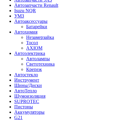
Автозапчасти Renault
Isuzu NQR
УМЗ
Автоаксессуары
Батарейки
Автохимия
Незамерзайка
Тосол
AXIOM
Автоэлектрика
Автолампы
Светотехника
Крепеж
Автостекло
Инструмент
Шины/Диски
АвтоТепло
Шумоизоляция
SUPROTEC
Пистоны
Аккумуляторы
G21