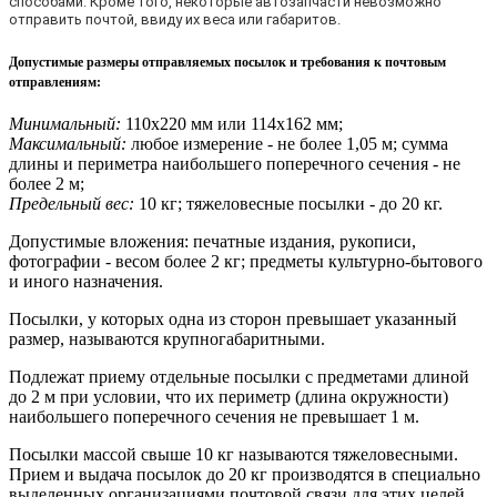
способами. Кроме того, некоторые автозапчасти невозможно
отправить почтой, ввиду их веса или габаритов.
Допустимые размеры отправляемых посылок и требования к почтовым
отправлениям
:
Минимальный:
110х220 мм или 114х162 мм;
Максимальный:
любое измерение - не более 1,05 м; сумма
длины и периметра наибольшего поперечного сечения - не
более 2 м;
Предельный вес:
10 кг; тяжеловесные посылки - до 20 кг.
Допустимые вложения: печатные издания, рукописи,
фотографии - весом более 2 кг; предметы культурно-бытового
и иного назначения.
Посылки, у которых одна из сторон превышает указанный
размер, называются крупногабаритными.
Подлежат приему отдельные посылки с предметами длиной
до 2 м при условии, что их периметр (длина окружности)
наибольшего поперечного сечения не превышает 1 м.
Посылки массой свыше 10 кг называются тяжеловесными.
Прием и выдача посылок до 20 кг производятся в специально
выделенных организациями почтовой связи для этих целей