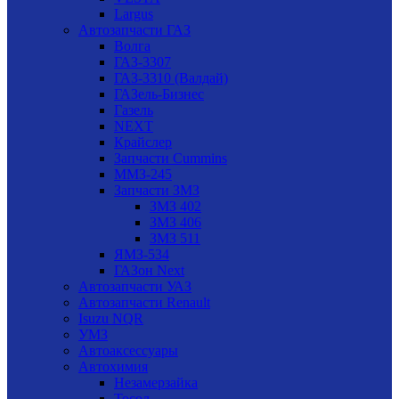
Largus
Автозапчасти ГАЗ
Волга
ГАЗ-3307
ГАЗ-3310 (Валдай)
ГАЗель-Бизнес
Газель
NEXT
Крайслер
Запчасти Cummins
ММЗ-245
Запчасти ЗМЗ
ЗМЗ 402
ЗМЗ 406
ЗМЗ 511
ЯМЗ-534
ГАЗон Next
Автозапчасти УАЗ
Автозапчасти Renault
Isuzu NQR
УМЗ
Автоаксессуары
Автохимия
Незамерзайка
Тосол