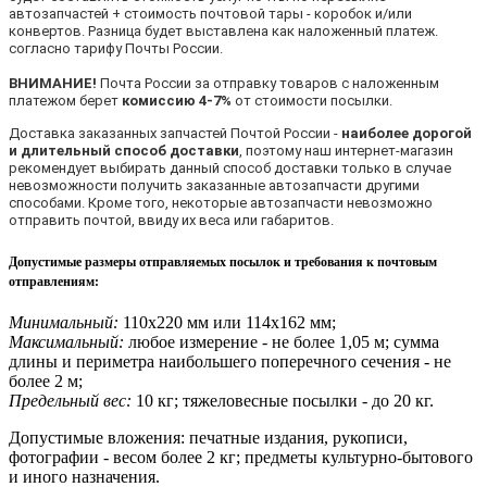
автозапчастей + стоимость почтовой тары - коробок и/или
конвертов. Разница будет выставлена как наложенный платеж.
согласно тарифу Почты России.
ВНИМАНИЕ!
Почта России за отправку товаров с наложенным
платежом берет
комиссию 4-7%
от стоимости посылки.
Доставка заказанных запчастей Почтой России -
наиболее дорогой
и длительный способ доставки
, поэтому наш интернет-магазин
рекомендует выбирать данный способ доставки только в случае
невозможности получить заказанные автозапчасти другими
способами. Кроме того, некоторые автозапчасти невозможно
отправить почтой, ввиду их веса или габаритов.
Допустимые размеры отправляемых посылок и требования к почтовым
отправлениям
:
Минимальный:
110х220 мм или 114х162 мм;
Максимальный:
любое измерение - не более 1,05 м; сумма
длины и периметра наибольшего поперечного сечения - не
более 2 м;
Предельный вес:
10 кг; тяжеловесные посылки - до 20 кг.
Допустимые вложения: печатные издания, рукописи,
фотографии - весом более 2 кг; предметы культурно-бытового
и иного назначения.