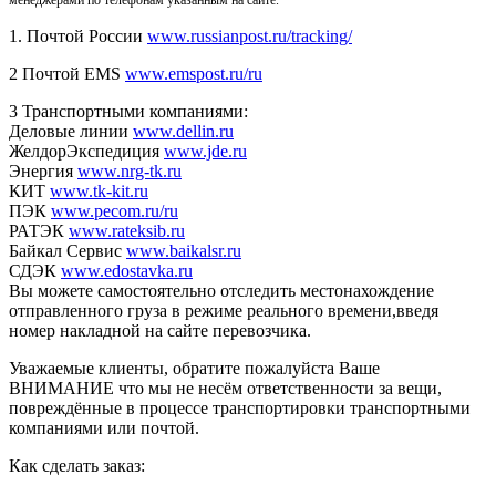
1. Почтой России
www.russianpost.ru/tracking/
2 Почтой EMS
www.emspost.ru/ru
3 Транспортными компаниями:
Деловые линии
www.dellin.ru
ЖелдорЭкспедиция
www.jde.ru
Энергия
www.nrg-tk.ru
КИТ
www.tk-kit.ru
ПЭК
www.pecom.ru/ru
РАТЭК
www.rateksib.ru
Байкал Сервис
www.baikalsr.ru
СДЭК
www.edostavka.ru
Вы можете самостоятельно отследить местонахождение
отправленного груза в режиме реального времени,введя
номер накладной на сайте перевозчика.
Уважаемые клиенты, обратите пожалуйста Ваше
ВНИМАНИЕ что мы не несём ответственности за вещи,
повреждённые в процессе транспортировки транспортными
компаниями или почтой.
Как сделать заказ: