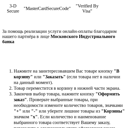
3-D
"Verified By
"MasterCardSecureCode"
Secure
Visa"
За помощь реализации услуги онлайн-оплаты благодарим
нашего партнёра в лице
Московского Индустриального
банка
Нажмите на заинтересовавшем Вас товаре кнопку
"В
корзину"
или
"Заказать"
(если товара нет в наличии
на данный момент).
Товар переместится в корзину в нижней части экрана.
Закончив выбор товара, нажмите кнопку
"Оформить
заказ"
. Проверьте выбранные товары, при
необходимости измените количество товаров, значками
"+"
или
"-"
или уберите лишние товары из
"Корзины"
значком
"х"
. Если количество и наименование
выбранного товара соответствует Вашему заказу,