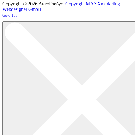
Copyright © 2026 АвтоГлобус.
Copyright MAXXmarketing
Webdesigner GmbH
Joomla! 3 Templates
Goto Top