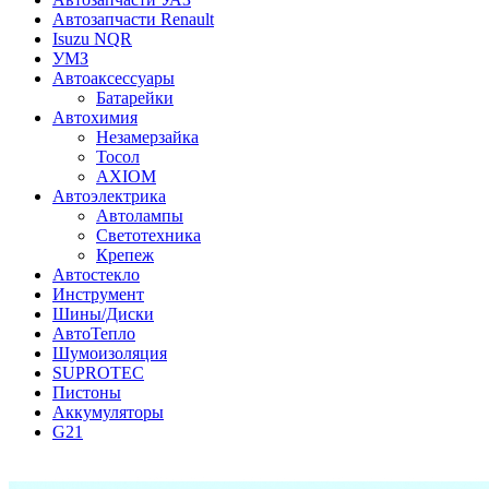
Автозапчасти Renault
Isuzu NQR
УМЗ
Автоаксессуары
Батарейки
Автохимия
Незамерзайка
Тосол
AXIOM
Автоэлектрика
Автолампы
Светотехника
Крепеж
Автостекло
Инструмент
Шины/Диски
АвтоТепло
Шумоизоляция
SUPROTEC
Пистоны
Аккумуляторы
G21