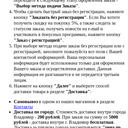
переходите к следующему этапу оформления заказа -
"Выбор метода подачи Заказа"
.
Чтобы сделать быстрый заказ без регистрации, нажмите
кнопку
"Заказать без регистрации"
. Если Вы хотите
получить скидку на покупку 5%, а также следить за
статусом заказа, получать новости на e-mail и
участвовать в бонусных программах, нажмите кнопку
"Заказ с регистрацией"
.
При выборе метода подачи заказа без регистрации или с
регистрацией, заполните пожалуйста все поля с Вашей
контактной информацией. Ваша персональная
информация будет использована только для оформления
Вашего заказа и осуществления доставки. Данная
информация не разглашается и не передается третьим
лицам.
Нажмите на кнопку
"Далее"
и выберите способ
доставки товара в разделе
''Доставка"
:
Самовывоз
в одном из наших магазинов в разделе
Контакты
Доставка по городу
. Стоимость доставки внутри города
Владимир -
200 рублей
. При заказе на сумму от
5000
рублей
- доставка внутри г. Владимир
бесплатная
.
Доставка за пределы города рассчитывается:
"цена по