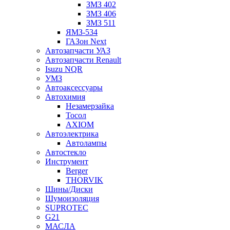
ЗМЗ 402
ЗМЗ 406
ЗМЗ 511
ЯМЗ-534
ГАЗон Next
Автозапчасти УАЗ
Автозапчасти Renault
Isuzu NQR
УМЗ
Автоаксессуары
Автохимия
Незамерзайка
Тосол
AXIOM
Автоэлектрика
Автолампы
Автостекло
Инструмент
Berger
THORVIK
Шины/Диски
Шумоизоляция
SUPROTEC
G21
МАСЛА