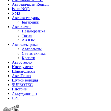
Автозапчасти Renault
Isuzu NQR
УМЗ
Автоаксессуары
Батарейки
Автохимия
Незамерзайка
Тосол
AXIOM
Автоэлектрика
Автолампы
Светотехника
Крепеж
Автостекло
Инструмент
Шины/Диски
АвтоТепло
Шумоизоляция
SUPROTEC
Пистоны
Аккумуляторы
G21