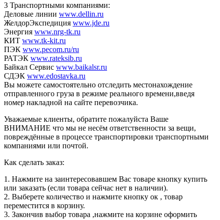
3 Транспортными компаниями:
Деловые линии
www.dellin.ru
ЖелдорЭкспедиция
www.jde.ru
Энергия
www.nrg-tk.ru
КИТ
www.tk-kit.ru
ПЭК
www.pecom.ru/ru
РАТЭК
www.rateksib.ru
Байкал Сервис
www.baikalsr.ru
СДЭК
www.edostavka.ru
Вы можете самостоятельно отследить местонахождение
отправленного груза в режиме реального времени,введя
номер накладной на сайте перевозчика.
Уважаемые клиенты, обратите пожалуйста Ваше
ВНИМАНИЕ что мы не несём ответственности за вещи,
повреждённые в процессе транспортировки транспортными
компаниями или почтой.
Как сделать заказ:
1. Нажмите на заинтересовавшем Вас товаре кнопку купить
или заказать (если товара сейчас нет в наличии).
2. Выберете количество и нажмите кнопку ок , товар
переместится в корзину.
3. Закончив выбор товара ,нажмите на корзине оформить