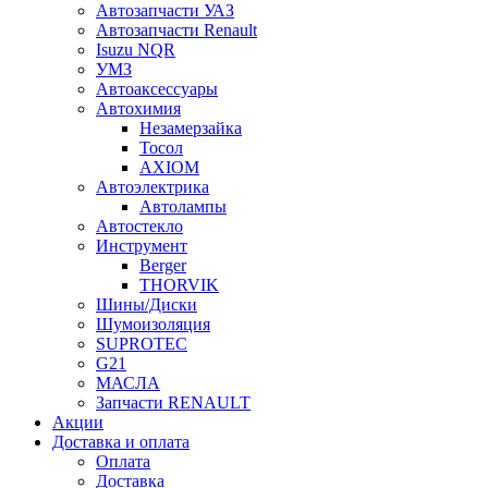
Автозапчасти УАЗ
Автозапчасти Renault
Isuzu NQR
УМЗ
Автоаксессуары
Автохимия
Незамерзайка
Тосол
AXIOM
Автоэлектрика
Автолампы
Автостекло
Инструмент
Berger
THORVIK
Шины/Диски
Шумоизоляция
SUPROTEC
G21
МАСЛА
Запчасти RENAULT
Акции
Доставка и оплата
Оплата
Доставка