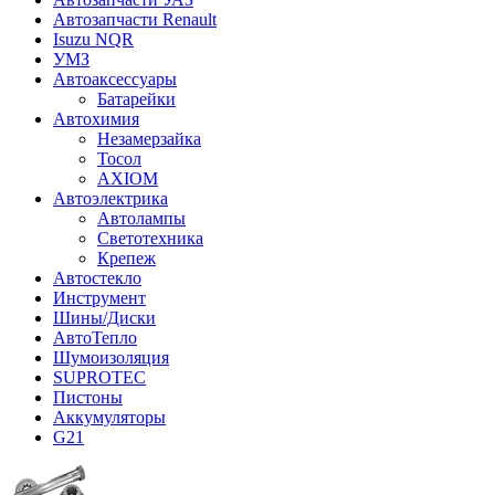
Автозапчасти Renault
Isuzu NQR
УМЗ
Автоаксессуары
Батарейки
Автохимия
Незамерзайка
Тосол
AXIOM
Автоэлектрика
Автолампы
Светотехника
Крепеж
Автостекло
Инструмент
Шины/Диски
АвтоТепло
Шумоизоляция
SUPROTEC
Пистоны
Аккумуляторы
G21