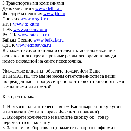
3 Транспортными компаниями:
Деловые линии
www.dellin.ru
ЖелдорЭкспедиция
www.jde.ru
Энергия
www.nrg-tk.ru
КИТ
www.tk-kit.ru
ПЭК
www.pecom.ru/ru
РАТЭК
www.rateksib.ru
Байкал Сервис
www.baikalsr.ru
СДЭК
www.edostavka.ru
Вы можете самостоятельно отследить местонахождение
отправленного груза в режиме реального времени,введя
номер накладной на сайте перевозчика.
Уважаемые клиенты, обратите пожалуйста Ваше
ВНИМАНИЕ что мы не несём ответственности за вещи,
повреждённые в процессе транспортировки транспортными
компаниями или почтой.
Как сделать заказ:
1. Нажмите на заинтересовавшем Вас товаре кнопку купить
или заказать (если товара сейчас нет в наличии).
2. Выберете количество и нажмите кнопку ок , товар
переместится в корзину.
3. Закончив выбор товара ,нажмите на корзине оформить