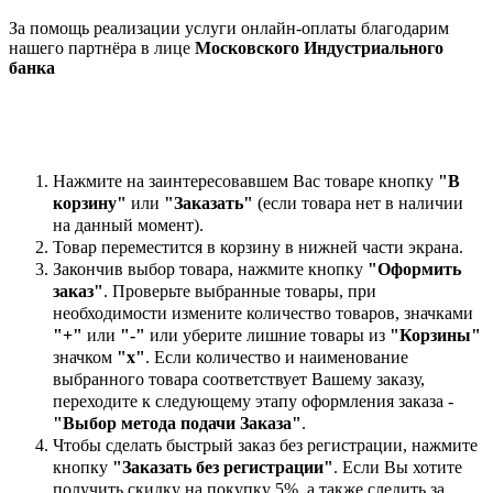
За помощь реализации услуги онлайн-оплаты благодарим
нашего партнёра в лице
Московского Индустриального
банка
Нажмите на заинтересовавшем Вас товаре кнопку
"В
корзину"
или
"Заказать"
(если товара нет в наличии
на данный момент).
Товар переместится в корзину в нижней части экрана.
Закончив выбор товара, нажмите кнопку
"Оформить
заказ"
. Проверьте выбранные товары, при
необходимости измените количество товаров, значками
"+"
или
"-"
или уберите лишние товары из
"Корзины"
значком
"х"
. Если количество и наименование
выбранного товара соответствует Вашему заказу,
переходите к следующему этапу оформления заказа -
"Выбор метода подачи Заказа"
.
Чтобы сделать быстрый заказ без регистрации, нажмите
кнопку
"Заказать без регистрации"
. Если Вы хотите
получить скидку на покупку 5%, а также следить за