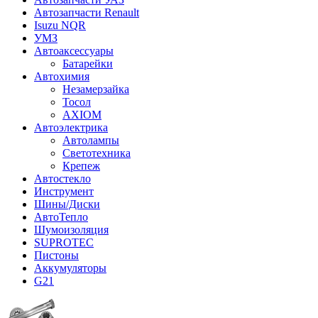
Автозапчасти Renault
Isuzu NQR
УМЗ
Автоаксессуары
Батарейки
Автохимия
Незамерзайка
Тосол
AXIOM
Автоэлектрика
Автолампы
Светотехника
Крепеж
Автостекло
Инструмент
Шины/Диски
АвтоТепло
Шумоизоляция
SUPROTEC
Пистоны
Аккумуляторы
G21