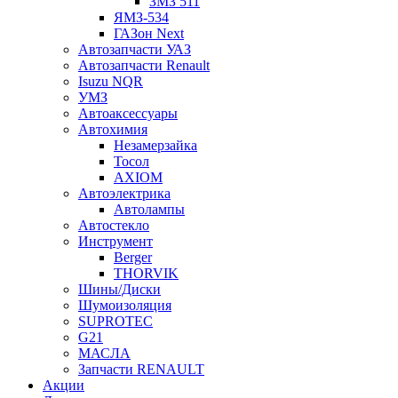
ЗМЗ 511
ЯМЗ-534
ГАЗон Next
Автозапчасти УАЗ
Автозапчасти Renault
Isuzu NQR
УМЗ
Автоаксессуары
Автохимия
Незамерзайка
Тосол
AXIOM
Автоэлектрика
Автолампы
Автостекло
Инструмент
Berger
THORVIK
Шины/Диски
Шумоизоляция
SUPROTEC
G21
МАСЛА
Запчасти RENAULT
Акции