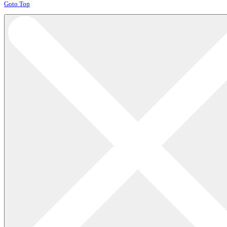
Joomla! 3 Templates
Goto Top