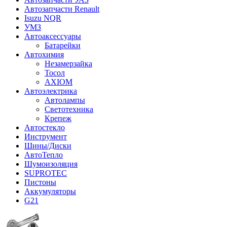
Автозапчасти Renault
Isuzu NQR
УМЗ
Автоаксессуары
Батарейки
Автохимия
Незамерзайка
Тосол
AXIOM
Автоэлектрика
Автолампы
Светотехника
Крепеж
Автостекло
Инструмент
Шины/Диски
АвтоТепло
Шумоизоляция
SUPROTEC
Пистоны
Аккумуляторы
G21