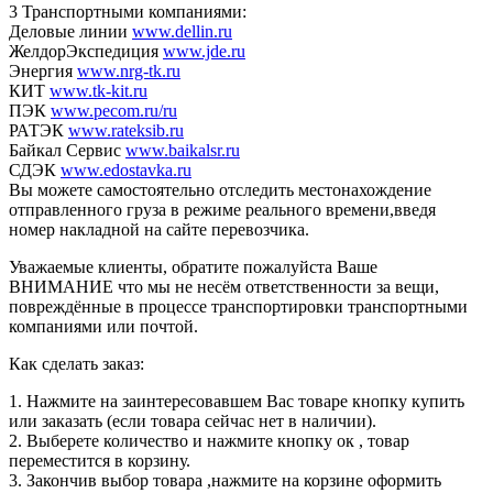
3 Транспортными компаниями:
Деловые линии
www.dellin.ru
ЖелдорЭкспедиция
www.jde.ru
Энергия
www.nrg-tk.ru
КИТ
www.tk-kit.ru
ПЭК
www.pecom.ru/ru
РАТЭК
www.rateksib.ru
Байкал Сервис
www.baikalsr.ru
СДЭК
www.edostavka.ru
Вы можете самостоятельно отследить местонахождение
отправленного груза в режиме реального времени,введя
номер накладной на сайте перевозчика.
Уважаемые клиенты, обратите пожалуйста Ваше
ВНИМАНИЕ что мы не несём ответственности за вещи,
повреждённые в процессе транспортировки транспортными
компаниями или почтой.
Как сделать заказ:
1. Нажмите на заинтересовавшем Вас товаре кнопку купить
или заказать (если товара сейчас нет в наличии).
2. Выберете количество и нажмите кнопку ок , товар
переместится в корзину.
3. Закончив выбор товара ,нажмите на корзине оформить