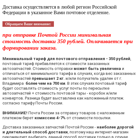
Доставка осуществляется в любой регион Российской
Федерации в указанное Вами почтовое отделение.
Обращаем Ваше внимание:
при отправке Почтой России минимальная
стоимость доставки 350 рублей. Оплачивается при
формировании заказа.
Минимальный тариф для почтового отправления - 350 рублей
,
почтовый тариф прибавляется к стоимости заказанных
автозапчастей. Стоимость отправки
может быть увеличена
и
отличаться от минимального тарифа в случаях, когда вес заказанных
автозапчастей
превышает 2 кг.
и/или получатель удален от г.
Владимира
более чем на 700 км
. В этих случаях почтовый тариф
будет составлять стоимость услуг почты по пересылке
автозапчастей + стоимость почтовой тары - коробок и/или
конвертов. Разница будет выставлена как наложенный платеж.
согласно тарифу Почты России.
ВНИМАНИЕ!
Почта России за отправку товаров с наложенным
платежом берет
комиссию 4-7%
от стоимости посылки.
Доставка заказанных запчастей Почтой России -
наиболее дорогой
и длительный способ доставки
, поэтому наш интернет-магазин
рекомендует выбирать данный способ доставки только в случае