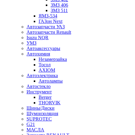
ЗМЗ 406
ЗМЗ 511
ЯМЗ-534
ГАЗон Next
Автозапчасти УАЗ
Автозапчасти Renault
Isuzu NQR
УМЗ
Автоаксессуары
Автохимия
Незамерзайка
Тосол
AXIOM
Автоэлектрика
Автолампы
Автостекло
Инструмент
Berger
THORVIK
Шины/Диски
Шумоизоляция
SUPROTEC
G21
МАСЛА