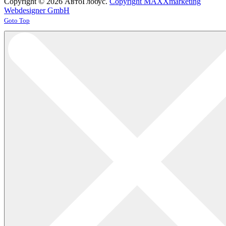
Copyright © 2026 АвтоГлобус.
Copyright MAXXmarketing
Webdesigner GmbH
Joomla! 3 Templates
Goto Top