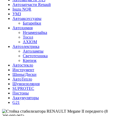
Автозапчасти Renault
Isuzu NQR
УМЗ
Автоаксессуары
Батарейки
Автохимия
Незамерзайка
Тосол
AXIOM
Автоэлектрика
Автолампы
Светотехника
Крепеж
Автостекло
Инструмент
Шины/Диски
АвтоТепло
Шумоизоляция
SUPROTEC
Пистоны
Аккумуляторы
G21