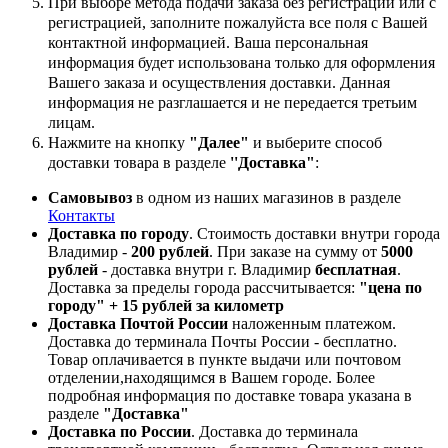
При выборе метода подачи заказа без регистрации или с
регистрацией, заполните пожалуйста все поля с Вашей
контактной информацией. Ваша персональная
информация будет использована только для оформления
Вашего заказа и осуществления доставки. Данная
информация не разглашается и не передается третьим
лицам.
Нажмите на кнопку
"Далее"
и выберите способ
доставки товара в разделе
''Доставка"
:
Самовывоз
в одном из наших магазинов в разделе
Контакты
Доставка по городу
. Стоимость доставки внутри города
Владимир -
200 рублей
. При заказе на сумму от
5000
рублей
- доставка внутри г. Владимир
бесплатная
.
Доставка за пределы города рассчитывается:
"цена по
городу" + 15 рублей за километр
Доставка Почтой России
наложенным платежом.
Доставка до терминала Почты России - бесплатно.
Товар оплачивается в пункте выдачи или почтовом
отделении,находящимся в Вашем городе. Более
подробная информация по доставке товара указана в
разделе
"Доставка"
Доставка по России
. Доставка до терминала