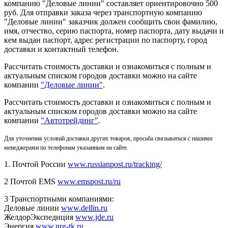
компанию "Деловые линии" составляет ориентировочно 500
руб. Для отправки заказа через транспортную компанию
"Деловые линии" заказчик должен сообщить свои фамилию,
имя, отчество, серию паспорта, номер паспорта, дату выдачи и
кем выдан паспорт, адрес регистрации по паспорту, город
доставки и контактный телефон.
Рассчитать стоимость доставки и ознакомиться с полным и
актуальным списком городов доставки можно на сайте
компании
"Деловые линии"
.
Рассчитать стоимость доставки и ознакомиться с полным и
актуальным списком
городов доставки можно на сайте
компании
"Автотрейдинг"
.
Для уточнения условий доставки других товаров, просьба связываться с нашими
менеджерами по телефонам указанным на сайте.
1. Почтой России
www.russianpost.ru/tracking/
2 Почтой EMS
www.emspost.ru/ru
3 Транспортными компаниями:
Деловые линии
www.dellin.ru
ЖелдорЭкспедиция
www.jde.ru
Энергия
www.nrg-tk.ru