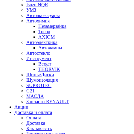
Isuzu NQR
УМЗ
Автоаксессуары
Автохимия
Незамерзайка
Тосол
AXIOM
Автоэлектрика
Автолампы
Автостекло
Инструмент
Berger
THORVIK
Шины/Диски
Шумоизоляция
SUPROTEC
G21
МАСЛА
Запчасти RENAULT
Акции
Доставка и оплата
Оплата
Доставка
Как заказать
Запчасти под заказ