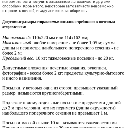
невозможности получить заказанные автозапчасти другими
способами. Кроме того, некоторые автозапчасти невозможно
отправить почтой, ввиду их веса или габаритов.
Допустимые размеры отправляемых посылок и требования к почтовым
отправлениям
:
Минимальный:
110х220 мм или 114х162 мм;
Максимальный:
любое измерение - не более 1,05 м; сумма
длины и периметра наибольшего поперечного сечения - не
более 2 м;
Предельный вес:
10 кг; тяжеловесные посылки - до 20 кг.
Допустимые вложения: печатные издания, рукописи,
фотографии - весом более 2 кг; предметы культурно-бытового
и иного назначения.
Посылки, у которых одна из сторон превышает указанный
размер, называются крупногабаритными.
Подлежат приему отдельные посылки с предметами длиной
до 2 м при условии, что их периметр (длина окружности)
наибольшего поперечного сечения не превышает 1 м.
Посылки массой свыше 10 кг называются тяжеловесными.
Прием и выдача посылок до 20 кг производятся в специально