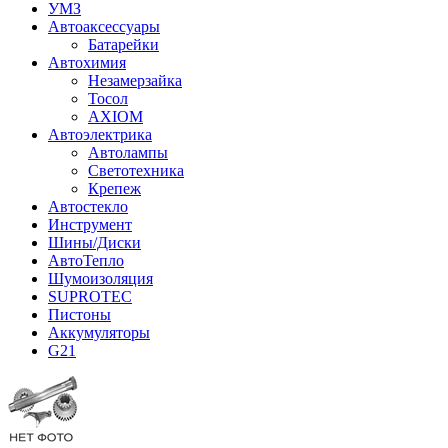
УМЗ
Автоаксессуары
Батарейки
Автохимия
Незамерзайка
Тосол
AXIOM
Автоэлектрика
Автолампы
Светотехника
Крепеж
Автостекло
Инструмент
Шины/Диски
АвтоТепло
Шумоизоляция
SUPROTEC
Пистоны
Аккумуляторы
G21