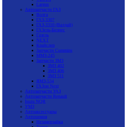
Largus
Автозапчасти ГАЗ
Волга
ГАЗ-3307
ГАЗ-3310 (Валдай)
ГАЗель-Бизнес
Газель
NEXT
Крайслер
Запчасти Cummins
ММЗ-245
Запчасти ЗМЗ
ЗМЗ 402
ЗМЗ 406
ЗМЗ 511
ЯМЗ-534
ГАЗон Next
Автозапчасти УАЗ
Автозапчасти Renault
Isuzu NQR
УМЗ
Автоаксессуары
Автохимия
Незамерзайка
Тосол