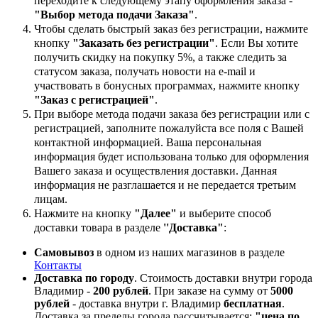
переходите к следующему этапу оформления заказа -
"Выбор метода подачи Заказа"
.
Чтобы сделать быстрый заказ без регистрации, нажмите
кнопку
"Заказать без регистрации"
. Если Вы хотите
получить скидку на покупку 5%, а также следить за
статусом заказа, получать новости на e-mail и
участвовать в бонусных программах, нажмите кнопку
"Заказ с регистрацией"
.
При выборе метода подачи заказа без регистрации или с
регистрацией, заполните пожалуйста все поля с Вашей
контактной информацией. Ваша персональная
информация будет использована только для оформления
Вашего заказа и осуществления доставки. Данная
информация не разглашается и не передается третьим
лицам.
Нажмите на кнопку
"Далее"
и выберите способ
доставки товара в разделе
''Доставка"
:
Самовывоз
в одном из наших магазинов в разделе
Контакты
Доставка по городу
. Стоимость доставки внутри города
Владимир -
200 рублей
. При заказе на сумму от
5000
рублей
- доставка внутри г. Владимир
бесплатная
.
Доставка за пределы города рассчитывается:
"цена по