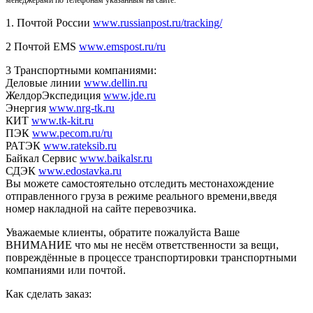
1. Почтой России
www.russianpost.ru/tracking/
2 Почтой EMS
www.emspost.ru/ru
3 Транспортными компаниями:
Деловые линии
www.dellin.ru
ЖелдорЭкспедиция
www.jde.ru
Энергия
www.nrg-tk.ru
КИТ
www.tk-kit.ru
ПЭК
www.pecom.ru/ru
РАТЭК
www.rateksib.ru
Байкал Сервис
www.baikalsr.ru
СДЭК
www.edostavka.ru
Вы можете самостоятельно отследить местонахождение
отправленного груза в режиме реального времени,введя
номер накладной на сайте перевозчика.
Уважаемые клиенты, обратите пожалуйста Ваше
ВНИМАНИЕ что мы не несём ответственности за вещи,
повреждённые в процессе транспортировки транспортными
компаниями или почтой.
Как сделать заказ: