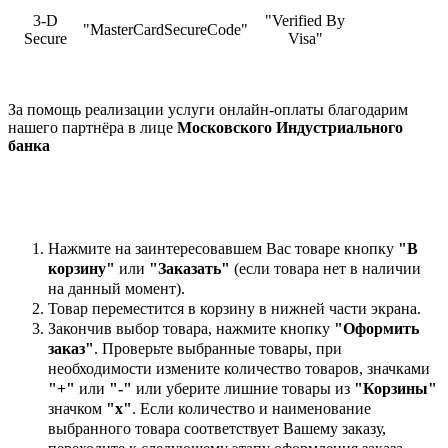
3-D
"Verified By
"MasterCardSecureCode"
Secure
Visa"
За помощь реализации услуги онлайн-оплаты благодарим
нашего партнёра в лице
Московского Индустриального
банка
Нажмите на заинтересовавшем Вас товаре кнопку
"В
корзину"
или
"Заказать"
(если товара нет в наличии
на данный момент).
Товар переместится в корзину в нижней части экрана.
Закончив выбор товара, нажмите кнопку
"Оформить
заказ"
. Проверьте выбранные товары, при
необходимости измените количество товаров, значками
"+"
или
"-"
или уберите лишние товары из
"Корзины"
значком
"х"
. Если количество и наименование
выбранного товара соответствует Вашему заказу,