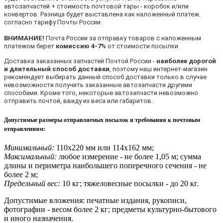
автозапчастей + стоимость почтовой тары - коробок и/или
конвертов. Разница будет выставлена как наложенный платеж.
согласно тарифу Почты России.
ВНИМАНИЕ!
Почта России за отправку товаров с наложенным
платежом берет
комиссию 4-7%
от стоимости посылки.
Доставка заказанных запчастей Почтой России -
наиболее дорогой
и длительный способ доставки
, поэтому наш интернет-магазин
рекомендует выбирать данный способ доставки только в случае
невозможности получить заказанные автозапчасти другими
способами. Кроме того, некоторые автозапчасти невозможно
отправить почтой, ввиду их веса или габаритов.
Допустимые размеры отправляемых посылок и требования к почтовым
отправлениям
:
Минимальный:
110х220 мм или 114х162 мм;
Максимальный:
любое измерение - не более 1,05 м; сумма
длины и периметра наибольшего поперечного сечения - не
более 2 м;
Предельный вес:
10 кг; тяжеловесные посылки - до 20 кг.
Допустимые вложения: печатные издания, рукописи,
фотографии - весом более 2 кг; предметы культурно-бытового
и иного назначения.