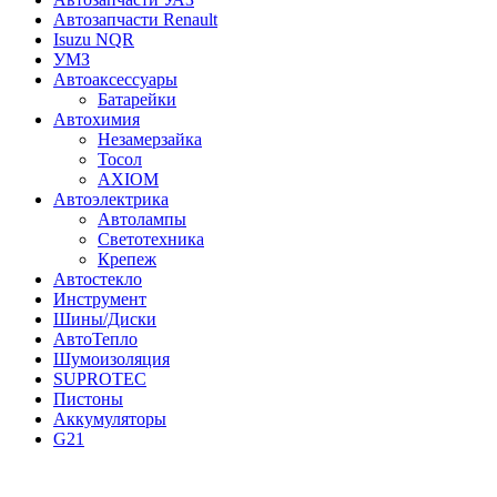
Автозапчасти Renault
Isuzu NQR
УМЗ
Автоаксессуары
Батарейки
Автохимия
Незамерзайка
Тосол
AXIOM
Автоэлектрика
Автолампы
Светотехника
Крепеж
Автостекло
Инструмент
Шины/Диски
АвтоТепло
Шумоизоляция
SUPROTEC
Пистоны
Аккумуляторы
G21