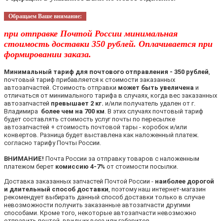
Обращаем Ваше внимание:
при отправке Почтой России минимальная
стоимость доставки 350 рублей. Оплачивается при
формировании заказа.
Минимальный тариф для почтового отправления - 350 рублей
,
почтовый тариф прибавляется к стоимости заказанных
автозапчастей. Стоимость отправки
может быть увеличена
и
отличаться от минимального тарифа в случаях, когда вес заказанных
автозапчастей
превышает 2 кг.
и/или получатель удален от г.
Владимира
более чем на 700 км
. В этих случаях почтовый тариф
будет составлять стоимость услуг почты по пересылке
автозапчастей + стоимость почтовой тары - коробок и/или
конвертов. Разница будет выставлена как наложенный платеж.
согласно тарифу Почты России.
ВНИМАНИЕ!
Почта России за отправку товаров с наложенным
платежом берет
комиссию 4-7%
от стоимости посылки.
Доставка заказанных запчастей Почтой России -
наиболее дорогой
и длительный способ доставки
, поэтому наш интернет-магазин
рекомендует выбирать данный способ доставки только в случае
невозможности получить заказанные автозапчасти другими
способами. Кроме того, некоторые автозапчасти невозможно
отправить почтой, ввиду их веса или габаритов.