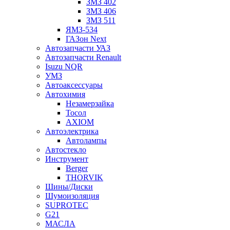
ЗМЗ 402
ЗМЗ 406
ЗМЗ 511
ЯМЗ-534
ГАЗон Next
Автозапчасти УАЗ
Автозапчасти Renault
Isuzu NQR
УМЗ
Автоаксессуары
Автохимия
Незамерзайка
Тосол
AXIOM
Автоэлектрика
Автолампы
Автостекло
Инструмент
Berger
THORVIK
Шины/Диски
Шумоизоляция
SUPROTEC
G21
МАСЛА