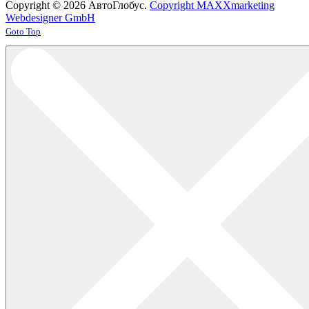
Copyright © 2026 АвтоГлобус.
Copyright MAXXmarketing
Webdesigner GmbH
Joomla! 3 Templates
Goto Top