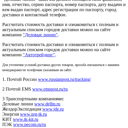
имя, отчество, серию паспорта, номер паспорта, дату выдачи и
кем выдан паспорт, адрес регистрации по паспорту, город
доставки и контактный телефон.
Рассчитать стоимость доставки и ознакомиться с полным и
актуальным списком городов доставки можно на сайте
компании
"Деловые линии"
.
Рассчитать стоимость доставки и ознакомиться с полным и
актуальным списком
городов доставки можно на сайте
компании
"Автотрейдинг"
.
Для уточнения условий доставки других товаров, просьба связываться с нашими
менеджерами по телефонам указанным на сайте.
1. Почтой России
www.russianpost.ru/tracking/
2 Почтой EMS
www.emspost.ru/ru
3 Транспортными компаниями:
Деловые линии
www.dellin.ru
ЖелдорЭкспедиция
www.jde.ru
Энергия
www.nrg-tk.ru
КИТ
www.tk-kit.ru
ПЭК
www.pecom.ru/ru