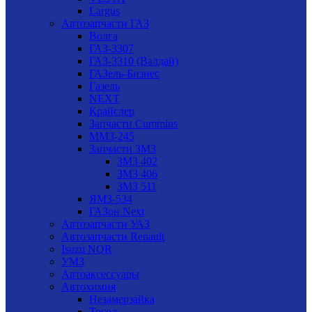
Largus
Автозапчасти ГАЗ
Волга
ГАЗ-3307
ГАЗ-3310 (Валдай)
ГАЗель-Бизнес
Газель
NEXT
Крайслер
Запчасти Cummins
ММЗ-245
Запчасти ЗМЗ
ЗМЗ 402
ЗМЗ 406
ЗМЗ 511
ЯМЗ-534
ГАЗон Next
Автозапчасти УАЗ
Автозапчасти Renault
Isuzu NQR
УМЗ
Автоаксессуары
Автохимия
Незамерзайка
Тосол