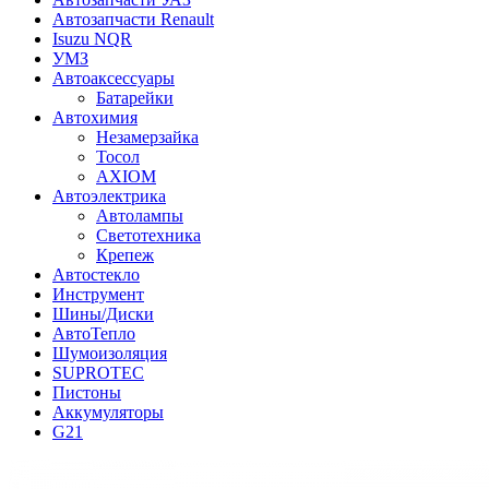
Автозапчасти Renault
Isuzu NQR
УМЗ
Автоаксессуары
Батарейки
Автохимия
Незамерзайка
Тосол
AXIOM
Автоэлектрика
Автолампы
Светотехника
Крепеж
Автостекло
Инструмент
Шины/Диски
АвтоТепло
Шумоизоляция
SUPROTEC
Пистоны
Аккумуляторы
G21