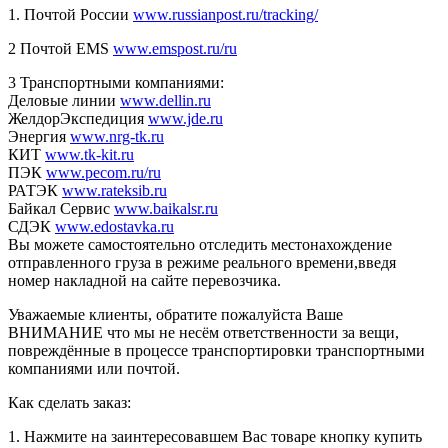
1. Почтой России
www.russianpost.ru/tracking/
2 Почтой EMS
www.emspost.ru/ru
3 Транспортными компаниями:
Деловые линии
www.dellin.ru
ЖелдорЭкспедиция
www.jde.ru
Энергия
www.nrg-tk.ru
КИТ
www.tk-kit.ru
ПЭК
www.pecom.ru/ru
РАТЭК
www.rateksib.ru
Байкал Сервис
www.baikalsr.ru
СДЭК
www.edostavka.ru
Вы можете самостоятельно отследить местонахождение
отправленного груза в режиме реального времени,введя
номер накладной на сайте перевозчика.
Уважаемые клиенты, обратите пожалуйста Ваше
ВНИМАНИЕ что мы не несём ответственности за вещи,
повреждённые в процессе транспортировки транспортными
компаниями или почтой.
Как сделать заказ:
1. Нажмите на заинтересовавшем Вас товаре кнопку купить