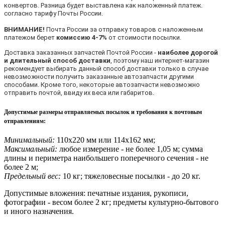
конвертов. Разница будет выставлена как наложенный платеж.
согласно тарифу Почты России.
ВНИМАНИЕ!
Почта России за отправку товаров с наложенным
платежом берет
комиссию 4-7%
от стоимости посылки.
Доставка заказанных запчастей Почтой России -
наиболее дорогой
и длительный способ доставки
, поэтому наш интернет-магазин
рекомендует выбирать данный способ доставки только в случае
невозможности получить заказанные автозапчасти другими
способами. Кроме того, некоторые автозапчасти невозможно
отправить почтой, ввиду их веса или габаритов.
Допустимые размеры отправляемых посылок и требования к почтовым
отправлениям
:
Минимальный:
110х220 мм или 114х162 мм;
Максимальный:
любое измерение - не более 1,05 м; сумма
длины и периметра наибольшего поперечного сечения - не
более 2 м;
Предельный вес:
10 кг; тяжеловесные посылки - до 20 кг.
Допустимые вложения: печатные издания, рукописи,
фотографии - весом более 2 кг; предметы культурно-бытового
и иного назначения.