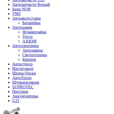
Автозапчасти Renault
Isuzu NQR
УМЗ
Автоаксессуары
Батарейки
Автохимия
Незамерзайка
Тосол
AXIOM
Автоэлектрика
Автолампы
Светотехника
Крепеж
Автостекло
Инструмент
Шины/Диски
АвтоТепло
Шумоизоляция
SUPROTEC
Пистоны
Аккумуляторы
G21