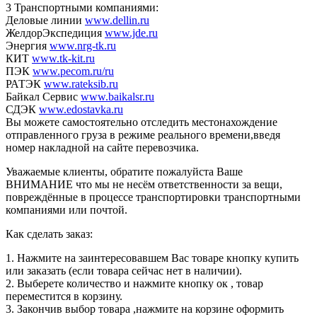
3 Транспортными компаниями:
Деловые линии
www.dellin.ru
ЖелдорЭкспедиция
www.jde.ru
Энергия
www.nrg-tk.ru
КИТ
www.tk-kit.ru
ПЭК
www.pecom.ru/ru
РАТЭК
www.rateksib.ru
Байкал Сервис
www.baikalsr.ru
СДЭК
www.edostavka.ru
Вы можете самостоятельно отследить местонахождение
отправленного груза в режиме реального времени,введя
номер накладной на сайте перевозчика.
Уважаемые клиенты, обратите пожалуйста Ваше
ВНИМАНИЕ что мы не несём ответственности за вещи,
повреждённые в процессе транспортировки транспортными
компаниями или почтой.
Как сделать заказ:
1. Нажмите на заинтересовавшем Вас товаре кнопку купить
или заказать (если товара сейчас нет в наличии).
2. Выберете количество и нажмите кнопку ок , товар
переместится в корзину.
3. Закончив выбор товара ,нажмите на корзине оформить