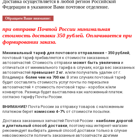
Доставка осуществляется в любой регион Российской
Федерации в указанное Вами почтовое отделение.
Обращаем Ваше внимание:
при отправке Почтой России минимальная
стоимость доставки 350 рублей. Оплачивается при
формировании заказа.
Минимальный тариф для почтового отправления - 350 рублей
,
почтовый тариф прибавляется к стоимости заказанных
автозапчастей. Стоимость отправки
может быть увеличена
и
отличаться от минимального тарифа в случаях, когда вес заказанных
автозапчастей
превышает 2 кг.
и/или получатель удален от г.
Владимира
более чем на 700 км
. В этих случаях почтовый тариф
будет составлять стоимость услуг почты по пересылке
автозапчастей + стоимость почтовой тары - коробок и/или
конвертов. Разница будет выставлена как наложенный платеж.
согласно тарифу Почты России.
ВНИМАНИЕ!
Почта России за отправку товаров с наложенным
платежом берет
комиссию 4-7%
от стоимости посылки.
Доставка заказанных запчастей Почтой России -
наиболее дорогой
и длительный способ доставки
, поэтому наш интернет-магазин
рекомендует выбирать данный способ доставки только в случае
невозможности получить заказанные автозапчасти другими