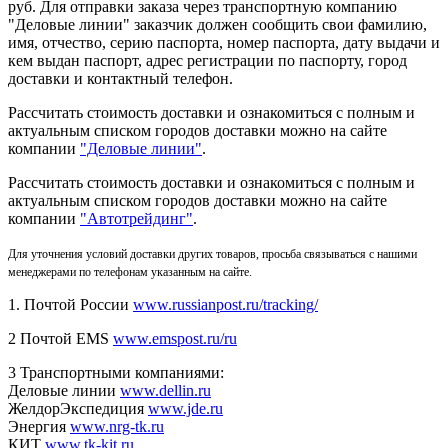
руб. Для отправки заказа через транспортную компанию
"Деловые линии" заказчик должен сообщить свои фамилию,
имя, отчество, серию паспорта, номер паспорта, дату выдачи и
кем выдан паспорт, адрес регистрации по паспорту, город
доставки и контактный телефон.
Рассчитать стоимость доставки и ознакомиться с полным и
актуальным списком городов доставки можно на сайте
компании
"Деловые линии"
.
Рассчитать стоимость доставки и ознакомиться с полным и
актуальным списком
городов доставки можно на сайте
компании
"Автотрейдинг"
.
Для уточнения условий доставки других товаров, просьба связываться с нашими
менеджерами по телефонам указанным на сайте.
1. Почтой России
www.russianpost.ru/tracking/
2 Почтой EMS
www.emspost.ru/ru
3 Транспортными компаниями:
Деловые линии
www.dellin.ru
ЖелдорЭкспедиция
www.jde.ru
Энергия
www.nrg-tk.ru
КИТ
www.tk-kit.ru