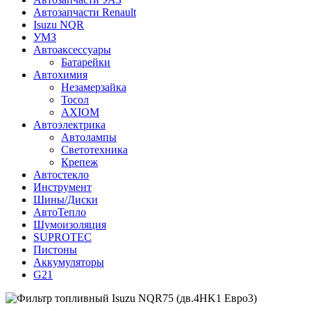
Автозапчасти Renault
Isuzu NQR
УМЗ
Автоаксессуары
Батарейки
Автохимия
Незамерзайка
Тосол
AXIOM
Автоэлектрика
Автолампы
Светотехника
Крепеж
Автостекло
Инструмент
Шины/Диски
АвтоТепло
Шумоизоляция
SUPROTEC
Пистоны
Аккумуляторы
G21