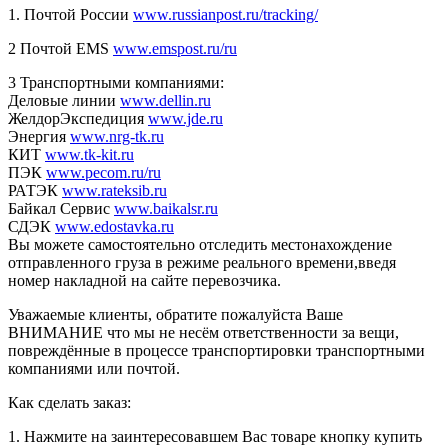
1. Почтой России
www.russianpost.ru/tracking/
2 Почтой EMS
www.emspost.ru/ru
3 Транспортными компаниями:
Деловые линии
www.dellin.ru
ЖелдорЭкспедиция
www.jde.ru
Энергия
www.nrg-tk.ru
КИТ
www.tk-kit.ru
ПЭК
www.pecom.ru/ru
РАТЭК
www.rateksib.ru
Байкал Сервис
www.baikalsr.ru
СДЭК
www.edostavka.ru
Вы можете самостоятельно отследить местонахождение
отправленного груза в режиме реального времени,введя
номер накладной на сайте перевозчика.
Уважаемые клиенты, обратите пожалуйста Ваше
ВНИМАНИЕ что мы не несём ответственности за вещи,
повреждённые в процессе транспортировки транспортными
компаниями или почтой.
Как сделать заказ:
1. Нажмите на заинтересовавшем Вас товаре кнопку купить