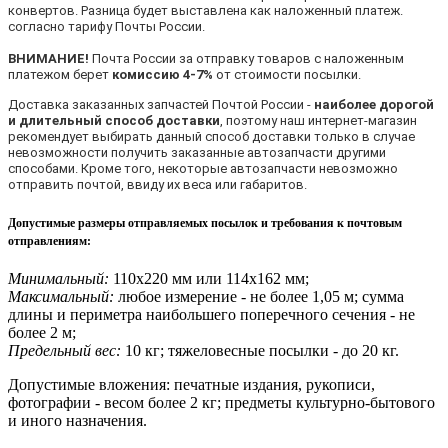
конвертов. Разница будет выставлена как наложенный платеж.
согласно тарифу Почты России.
ВНИМАНИЕ!
Почта России за отправку товаров с наложенным
платежом берет
комиссию 4-7%
от стоимости посылки.
Доставка заказанных запчастей Почтой России -
наиболее дорогой
и длительный способ доставки
, поэтому наш интернет-магазин
рекомендует выбирать данный способ доставки только в случае
невозможности получить заказанные автозапчасти другими
способами. Кроме того, некоторые автозапчасти невозможно
отправить почтой, ввиду их веса или габаритов.
Допустимые размеры отправляемых посылок и требования к почтовым
отправлениям
:
Минимальный:
110х220 мм или 114х162 мм;
Максимальный:
любое измерение - не более 1,05 м; сумма
длины и периметра наибольшего поперечного сечения - не
более 2 м;
Предельный вес:
10 кг; тяжеловесные посылки - до 20 кг.
Допустимые вложения: печатные издания, рукописи,
фотографии - весом более 2 кг; предметы культурно-бытового
и иного назначения.