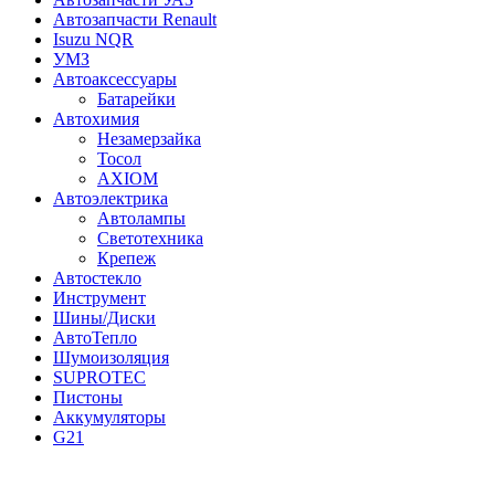
Автозапчасти Renault
Isuzu NQR
УМЗ
Автоаксессуары
Батарейки
Автохимия
Незамерзайка
Тосол
AXIOM
Автоэлектрика
Автолампы
Светотехника
Крепеж
Автостекло
Инструмент
Шины/Диски
АвтоТепло
Шумоизоляция
SUPROTEC
Пистоны
Аккумуляторы
G21