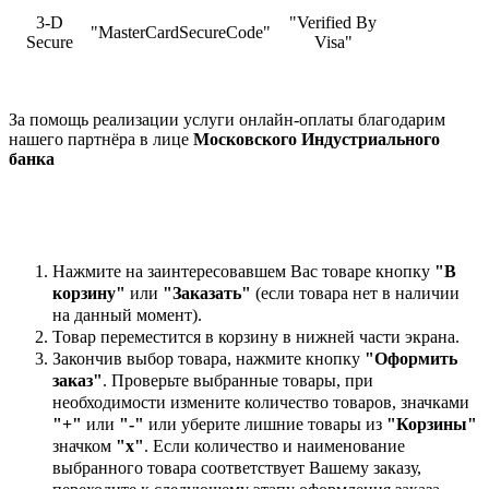
3-D
"Verified By
"MasterCardSecureCode"
Secure
Visa"
За помощь реализации услуги онлайн-оплаты благодарим
нашего партнёра в лице
Московского Индустриального
банка
Нажмите на заинтересовавшем Вас товаре кнопку
"В
корзину"
или
"Заказать"
(если товара нет в наличии
на данный момент).
Товар переместится в корзину в нижней части экрана.
Закончив выбор товара, нажмите кнопку
"Оформить
заказ"
. Проверьте выбранные товары, при
необходимости измените количество товаров, значками
"+"
или
"-"
или уберите лишние товары из
"Корзины"
значком
"х"
. Если количество и наименование
выбранного товара соответствует Вашему заказу,