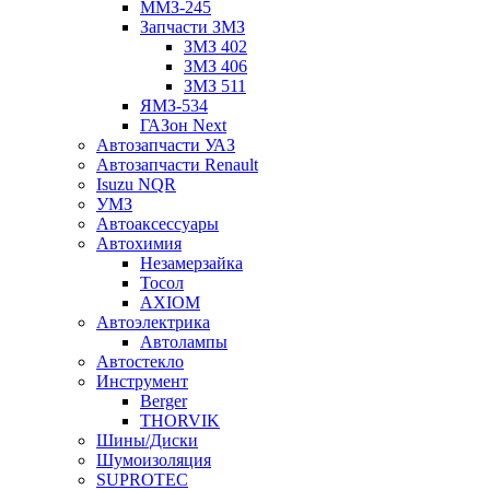
ММЗ-245
Запчасти ЗМЗ
ЗМЗ 402
ЗМЗ 406
ЗМЗ 511
ЯМЗ-534
ГАЗон Next
Автозапчасти УАЗ
Автозапчасти Renault
Isuzu NQR
УМЗ
Автоаксессуары
Автохимия
Незамерзайка
Тосол
AXIOM
Автоэлектрика
Автолампы
Автостекло
Инструмент
Berger
THORVIK
Шины/Диски
Шумоизоляция
SUPROTEC