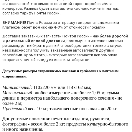
автозапчастей + стоимость почтовой тары - коробок и/или
конвертов. Разница будет выставлена как наложенный платеж.
согласно тарифу Почты России.
ВНИМАНИЕ!
Почта России за отправку товаров с наложенным
платежом берет
комиссию 4-7%
от стоимости посылки.
Доставка заказанных запчастей Почтой России -
наиболее дорогой
и длительный способ доставки
, поэтому наш интернет-магазин
рекомендует выбирать данный способ доставки только в случае
невозможности получить заказанные автозапчасти другими
способами. Кроме того, некоторые автозапчасти невозможно
отправить почтой, ввиду их веса или габаритов.
Допустимые размеры отправляемых посылок и требования к почтовым
отправлениям
:
Минимальный:
110х220 мм или 114х162 мм;
Максимальный:
любое измерение - не более 1,05 м; сумма
длины и периметра наибольшего поперечного сечения - не
более 2 м;
Предельный вес:
10 кг; тяжеловесные посылки - до 20 кг.
Допустимые вложения: печатные издания, рукописи,
фотографии - весом более 2 кг; предметы культурно-бытового
и иного назначения.