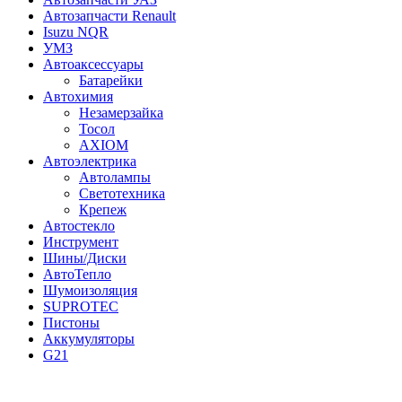
Автозапчасти Renault
Isuzu NQR
УМЗ
Автоаксессуары
Батарейки
Автохимия
Незамерзайка
Тосол
AXIOM
Автоэлектрика
Автолампы
Светотехника
Крепеж
Автостекло
Инструмент
Шины/Диски
АвтоТепло
Шумоизоляция
SUPROTEC
Пистоны
Аккумуляторы
G21