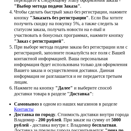
переходите к следующему этапу оформления заказа -
"Выбор метода подачи Заказа"
.
Чтобы сделать быстрый заказ без регистрации, нажмите
кнопку
"Заказать без регистрации"
. Если Вы хотите
получить скидку на покупку 5%, а также следить за
статусом заказа, получать новости на e-mail и
участвовать в бонусных программах, нажмите кнопку
"Заказ с регистрацией"
.
При выборе метода подачи заказа без регистрации или с
регистрацией, заполните пожалуйста все поля с Вашей
контактной информацией. Ваша персональная
информация будет использована только для оформления
Вашего заказа и осуществления доставки. Данная
информация не разглашается и не передается третьим
лицам.
Нажмите на кнопку
"Далее"
и выберите способ
доставки товара в разделе
''Доставка"
:
Самовывоз
в одном из наших магазинов в разделе
Контакты
Доставка по городу
. Стоимость доставки внутри города
Владимир -
200 рублей
. При заказе на сумму от
5000
рублей
- доставка внутри г. Владимир
бесплатная
.
Доставка за пределы города рассчитывается:
"цена по