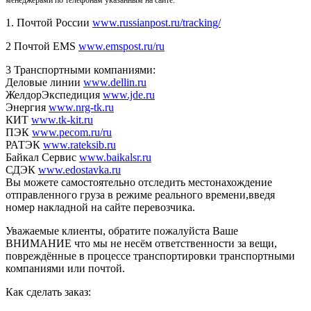
1. Почтой России
www.russianpost.ru/tracking/
2 Почтой EMS
www.emspost.ru/ru
3 Транспортными компаниями:
Деловые линии
www.dellin.ru
ЖелдорЭкспедиция
www.jde.ru
Энергия
www.nrg-tk.ru
КИТ
www.tk-kit.ru
ПЭК
www.pecom.ru/ru
РАТЭК
www.rateksib.ru
Байкал Сервис
www.baikalsr.ru
СДЭК
www.edostavka.ru
Вы можете самостоятельно отследить местонахождение
отправленного груза в режиме реального времени,введя
номер накладной на сайте перевозчика.
Уважаемые клиенты, обратите пожалуйста Ваше
ВНИМАНИЕ что мы не несём ответственности за вещи,
повреждённые в процессе транспортировки транспортными
компаниями или почтой.
Как сделать заказ: