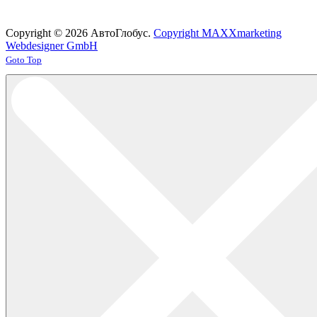
Copyright © 2026 АвтоГлобус.
Copyright MAXXmarketing
Webdesigner GmbH
Joomla! 3 Templates
Goto Top