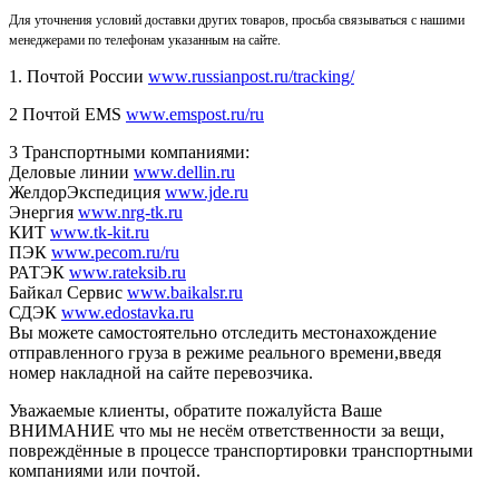
Для уточнения условий доставки других товаров, просьба связываться с нашими
менеджерами по телефонам указанным на сайте.
1. Почтой России
www.russianpost.ru/tracking/
2 Почтой EMS
www.emspost.ru/ru
3 Транспортными компаниями:
Деловые линии
www.dellin.ru
ЖелдорЭкспедиция
www.jde.ru
Энергия
www.nrg-tk.ru
КИТ
www.tk-kit.ru
ПЭК
www.pecom.ru/ru
РАТЭК
www.rateksib.ru
Байкал Сервис
www.baikalsr.ru
СДЭК
www.edostavka.ru
Вы можете самостоятельно отследить местонахождение
отправленного груза в режиме реального времени,введя
номер накладной на сайте перевозчика.
Уважаемые клиенты, обратите пожалуйста Ваше
ВНИМАНИЕ что мы не несём ответственности за вещи,
повреждённые в процессе транспортировки транспортными
компаниями или почтой.