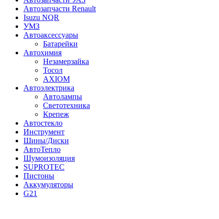
Автозапчасти Renault
Isuzu NQR
УМЗ
Автоаксессуары
Батарейки
Автохимия
Незамерзайка
Тосол
AXIOM
Автоэлектрика
Автолампы
Светотехника
Крепеж
Автостекло
Инструмент
Шины/Диски
АвтоТепло
Шумоизоляция
SUPROTEC
Пистоны
Аккумуляторы
G21