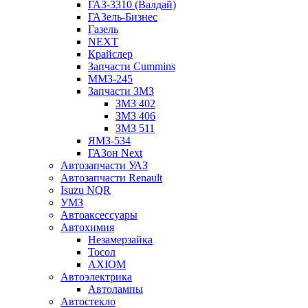
ГАЗ-3310 (Валдай)
ГАЗель-Бизнес
Газель
NEXT
Крайслер
Запчасти Cummins
ММЗ-245
Запчасти ЗМЗ
ЗМЗ 402
ЗМЗ 406
ЗМЗ 511
ЯМЗ-534
ГАЗон Next
Автозапчасти УАЗ
Автозапчасти Renault
Isuzu NQR
УМЗ
Автоаксессуары
Автохимия
Незамерзайка
Тосол
AXIOM
Автоэлектрика
Автолампы
Автостекло