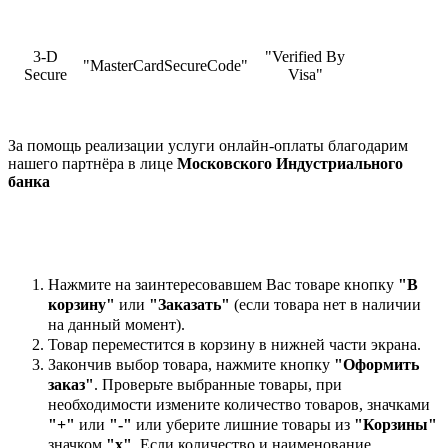
3-D
"Verified By
"MasterCardSecureCode"
Secure
Visa"
За помощь реализации услуги онлайн-оплаты благодарим
нашего партнёра в лице
Московского Индустриального
банка
Нажмите на заинтересовавшем Вас товаре кнопку
"В
корзину"
или
"Заказать"
(если товара нет в наличии
на данный момент).
Товар переместится в корзину в нижней части экрана.
Закончив выбор товара, нажмите кнопку
"Оформить
заказ"
. Проверьте выбранные товары, при
необходимости измените количество товаров, значками
"+"
или
"-"
или уберите лишние товары из
"Корзины"
значком
"х"
. Если количество и наименование