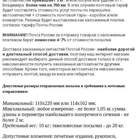
автозапчастей
превышает 2 кг.
и/или получатель удален от г.
Владимира
более чем на 700 км
. В этих случаях почтовый тариф
будет составлять стоимость услуг почты по пересылке
автозапчастей + стоимость почтовой тары - коробок и/или
конвертов. Разница будет выставлена как наложенный платеж.
согласно тарифу Почты России.
ВНИМАНИЕ!
Почта России за отправку товаров с наложенным
платежом берет
комиссию 4-7%
от стоимости посылки.
Доставка заказанных запчастей Почтой России -
наиболее дорогой
и длительный способ доставки
, поэтому наш интернет-магазин
рекомендует выбирать данный способ доставки только в случае
невозможности получить заказанные автозапчасти другими
способами. Кроме того, некоторые автозапчасти невозможно
отправить почтой, ввиду их веса или габаритов.
Допустимые размеры отправляемых посылок и требования к почтовым
отправлениям
:
Минимальный:
110х220 мм или 114х162 мм;
Максимальный:
любое измерение - не более 1,05 м; сумма
длины и периметра наибольшего поперечного сечения - не
более 2 м;
Предельный вес:
10 кг; тяжеловесные посылки - до 20 кг.
Допустимые вложения: печатные издания, рукописи,