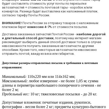
будет составлять стоимость услуг почты по пересылке
автозапчастей + стоимость почтовой тары - коробок и/или
конвертов. Разница будет выставлена как наложенный платеж.
согласно тарифу Почты России.
ВНИМАНИЕ!
Почта России за отправку товаров с наложенным
платежом берет
комиссию 4-7%
от стоимости посылки.
Доставка заказанных запчастей Почтой России -
наиболее дорогой
и длительный способ доставки
, поэтому наш интернет-магазин
рекомендует выбирать данный способ доставки только в случае
невозможности получить заказанные автозапчасти другими
способами. Кроме того, некоторые автозапчасти невозможно
отправить почтой, ввиду их веса или габаритов.
Допустимые размеры отправляемых посылок и требования к почтовым
отправлениям
:
Минимальный:
110х220 мм или 114х162 мм;
Максимальный:
любое измерение - не более 1,05 м; сумма
длины и периметра наибольшего поперечного сечения - не
более 2 м;
Предельный вес:
10 кг; тяжеловесные посылки - до 20 кг.
Допустимые вложения: печатные издания, рукописи,
фотографии - весом более 2 кг; предметы культурно-бытового