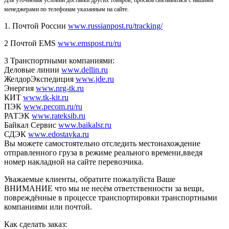
менеджерами по телефонам указанным на сайте.
1. Почтой России
www.russianpost.ru/tracking/
2 Почтой EMS
www.emspost.ru/ru
3 Транспортными компаниями:
Деловые линии
www.dellin.ru
ЖелдорЭкспедиция
www.jde.ru
Энергия
www.nrg-tk.ru
КИТ
www.tk-kit.ru
ПЭК
www.pecom.ru/ru
РАТЭК
www.rateksib.ru
Байкал Сервис
www.baikalsr.ru
СДЭК
www.edostavka.ru
Вы можете самостоятельно отследить местонахождение
отправленного груза в режиме реального времени,введя
номер накладной на сайте перевозчика.
Уважаемые клиенты, обратите пожалуйста Ваше
ВНИМАНИЕ что мы не несём ответственности за вещи,
повреждённые в процессе транспортировки транспортными
компаниями или почтой.
Как сделать заказ: