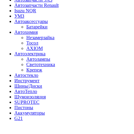
Автозапчасти Renault
Isuzu NQR
УМЗ
Автоаксессуары
Батарейки
Автохимия
Незамерзайка
Тосол
AXIOM
Автоэлектрика
Автолампы
Светотехника
Крепеж
Автостекло
Инструмент
Шины/Диски
АвтоТепло
Шумоизоляция
SUPROTEC
Пистоны
Аккумуляторы
G21