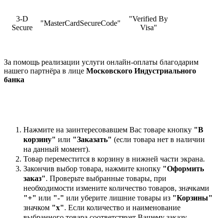
3-D
"Verified By
"MasterCardSecureCode"
Secure
Visa"
За помощь реализации услуги онлайн-оплаты благодарим
нашего партнёра в лице
Московского Индустриального
банка
Нажмите на заинтересовавшем Вас товаре кнопку
"В
корзину"
или
"Заказать"
(если товара нет в наличии
на данный момент).
Товар переместится в корзину в нижней части экрана.
Закончив выбор товара, нажмите кнопку
"Оформить
заказ"
. Проверьте выбранные товары, при
необходимости измените количество товаров, значками
"+"
или
"-"
или уберите лишние товары из
"Корзины"
значком
"х"
. Если количество и наименование
выбранного товара соответствует Вашему заказу,