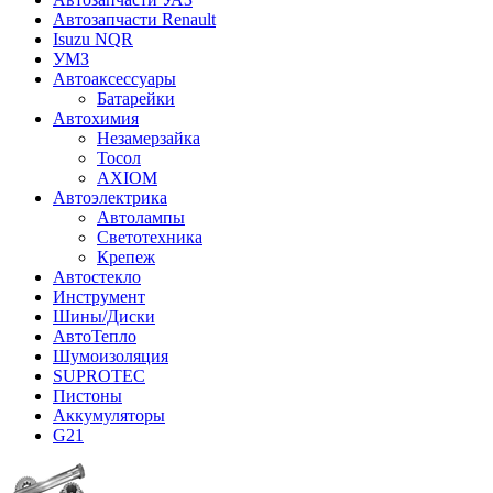
Автозапчасти Renault
Isuzu NQR
УМЗ
Автоаксессуары
Батарейки
Автохимия
Незамерзайка
Тосол
AXIOM
Автоэлектрика
Автолампы
Светотехника
Крепеж
Автостекло
Инструмент
Шины/Диски
АвтоТепло
Шумоизоляция
SUPROTEC
Пистоны
Аккумуляторы
G21