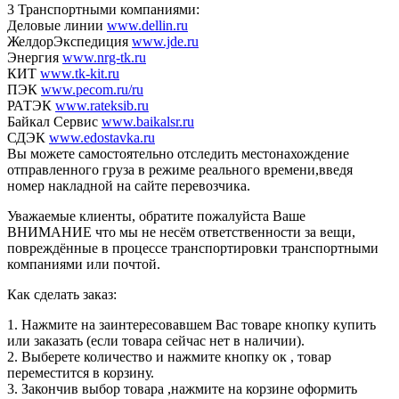
3 Транспортными компаниями:
Деловые линии
www.dellin.ru
ЖелдорЭкспедиция
www.jde.ru
Энергия
www.nrg-tk.ru
КИТ
www.tk-kit.ru
ПЭК
www.pecom.ru/ru
РАТЭК
www.rateksib.ru
Байкал Сервис
www.baikalsr.ru
СДЭК
www.edostavka.ru
Вы можете самостоятельно отследить местонахождение
отправленного груза в режиме реального времени,введя
номер накладной на сайте перевозчика.
Уважаемые клиенты, обратите пожалуйста Ваше
ВНИМАНИЕ что мы не несём ответственности за вещи,
повреждённые в процессе транспортировки транспортными
компаниями или почтой.
Как сделать заказ:
1. Нажмите на заинтересовавшем Вас товаре кнопку купить
или заказать (если товара сейчас нет в наличии).
2. Выберете количество и нажмите кнопку ок , товар
переместится в корзину.
3. Закончив выбор товара ,нажмите на корзине оформить