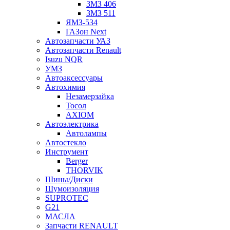
ЗМЗ 406
ЗМЗ 511
ЯМЗ-534
ГАЗон Next
Автозапчасти УАЗ
Автозапчасти Renault
Isuzu NQR
УМЗ
Автоаксессуары
Автохимия
Незамерзайка
Тосол
AXIOM
Автоэлектрика
Автолампы
Автостекло
Инструмент
Berger
THORVIK
Шины/Диски
Шумоизоляция
SUPROTEC
G21
МАСЛА
Запчасти RENAULT