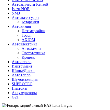
Автозапчасти Renault
Isuzu NQR
УМЗ
Автоаксессуары
Батарейки
Автохимия
Незамерзайка
Тосол
AXIOM
Автоэлектрика
Автолампы
Светотехника
Крепеж
Автостекло
Инструмент
Шины/Диски
АвтоТепло
Шумоизоляция
SUPROTEC
Пистоны
Аккумуляторы
G21