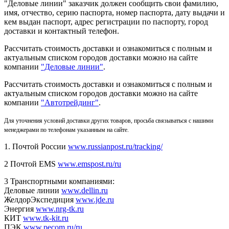
"Деловые линии" заказчик должен сообщить свои фамилию,
имя, отчество, серию паспорта, номер паспорта, дату выдачи и
кем выдан паспорт, адрес регистрации по паспорту, город
доставки и контактный телефон.
Рассчитать стоимость доставки и ознакомиться с полным и
актуальным списком городов доставки можно на сайте
компании
"Деловые линии"
.
Рассчитать стоимость доставки и ознакомиться с полным и
актуальным списком
городов доставки можно на сайте
компании
"Автотрейдинг"
.
Для уточнения условий доставки других товаров, просьба связываться с нашими
менеджерами по телефонам указанным на сайте.
1. Почтой России
www.russianpost.ru/tracking/
2 Почтой EMS
www.emspost.ru/ru
3 Транспортными компаниями:
Деловые линии
www.dellin.ru
ЖелдорЭкспедиция
www.jde.ru
Энергия
www.nrg-tk.ru
КИТ
www.tk-kit.ru
ПЭК
www.pecom.ru/ru