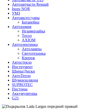
Автозапчасти Renault
Isuzu NQR
УМЗ
Автоаксессуары
Батарейки
Автохимия
Незамерзайка
Тосол
AXIOM
Автоэлектрика
Автолампы
Светотехника
Крепеж
Автостекло
Инструмент
Шины/Диски
АвтоТепло
Шумоизоляция
SUPROTEC
Пистоны
Аккумуляторы
G21