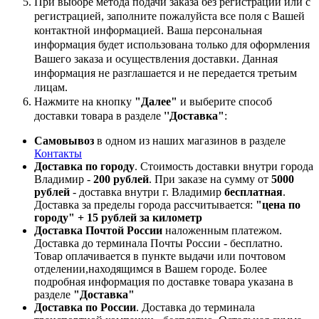
При выборе метода подачи заказа без регистрации или с
регистрацией, заполните пожалуйста все поля с Вашей
контактной информацией. Ваша персональная
информация будет использована только для оформления
Вашего заказа и осуществления доставки. Данная
информация не разглашается и не передается третьим
лицам.
Нажмите на кнопку
"Далее"
и выберите способ
доставки товара в разделе
''Доставка"
:
Самовывоз
в одном из наших магазинов в разделе
Контакты
Доставка по городу
. Стоимость доставки внутри города
Владимир -
200 рублей
. При заказе на сумму от
5000
рублей
- доставка внутри г. Владимир
бесплатная
.
Доставка за пределы города рассчитывается:
"цена по
городу" + 15 рублей за километр
Доставка Почтой России
наложенным платежом.
Доставка до терминала Почты России - бесплатно.
Товар оплачивается в пункте выдачи или почтовом
отделении,находящимся в Вашем городе. Более
подробная информация по доставке товара указана в
разделе
"Доставка"
Доставка по России
. Доставка до терминала