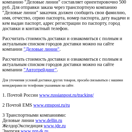
компанию "Деловые линии" составляет ориентировочно 500
руб. Для отправки заказа через транспортную компанию
"Деловые линии" заказчик должен сообщить свои фамилию,
имя, отчество, серию паспорта, номер паспорта, дату выдачи и
кем выдан паспорт, адрес регистрации по паспорту, город
доставки и контактный телефон.
Рассчитать стоимость доставки и ознакомиться с полным и
актуальным списком городов доставки можно на сайте
компании
"Деловые линии"
.
Рассчитать стоимость доставки и ознакомиться с полным и
актуальным списком
городов доставки можно на сайте
компании
"Автотрейдинг"
.
Для уточнения условий доставки других товаров, просьба связываться с нашими
менеджерами по телефонам указанным на сайте.
1. Почтой России
www.russianpost.ru/tracking/
2 Почтой EMS
www.emspost.ru/ru
3 Транспортными компаниями:
Деловые линии
www.dellin.ru
ЖелдорЭкспедиция
www.jde.ru
Энергия
www.nrg-tk.ru