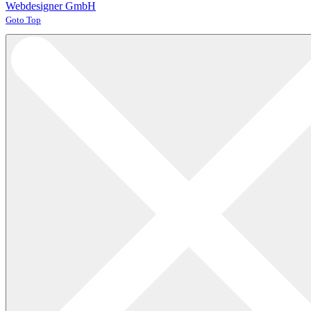
Webdesigner GmbH
Joomla! 3 Templates
Goto Top