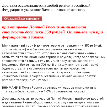
Доставка осуществляется в любой регион Российской
Федерации в указанное Вами почтовое отделение.
Обращаем Ваше внимание:
при отправке Почтой России минимальная
стоимость доставки 350 рублей. Оплачивается при
формировании заказа.
Минимальный тариф для почтового отправления - 350 рублей
,
почтовый тариф прибавляется к стоимости заказанных
автозапчастей. Стоимость отправки
может быть увеличена
и
отличаться от минимального тарифа в случаях, когда вес заказанных
автозапчастей
превышает 2 кг.
и/или получатель удален от г.
Владимира
более чем на 700 км
. В этих случаях почтовый тариф
будет составлять стоимость услуг почты по пересылке
автозапчастей + стоимость почтовой тары - коробок и/или
конвертов. Разница будет выставлена как наложенный платеж.
согласно тарифу Почты России.
ВНИМАНИЕ!
Почта России за отправку товаров с наложенным
платежом берет
комиссию 4-7%
от стоимости посылки.
Доставка заказанных запчастей Почтой России -
наиболее дорогой
и длительный способ доставки
, поэтому наш интернет-магазин
рекомендует выбирать данный способ доставки только в случае