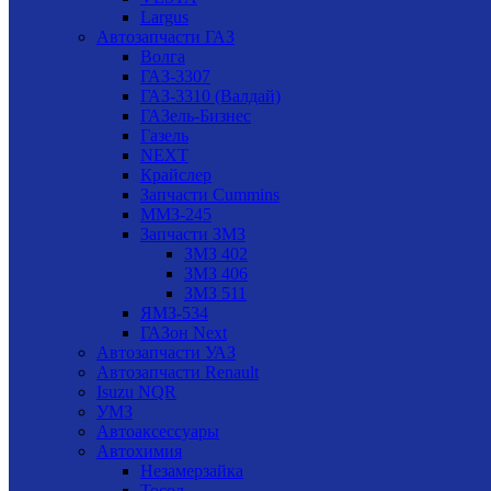
Largus
Автозапчасти ГАЗ
Волга
ГАЗ-3307
ГАЗ-3310 (Валдай)
ГАЗель-Бизнес
Газель
NEXT
Крайслер
Запчасти Cummins
ММЗ-245
Запчасти ЗМЗ
ЗМЗ 402
ЗМЗ 406
ЗМЗ 511
ЯМЗ-534
ГАЗон Next
Автозапчасти УАЗ
Автозапчасти Renault
Isuzu NQR
УМЗ
Автоаксессуары
Автохимия
Незамерзайка
Тосол