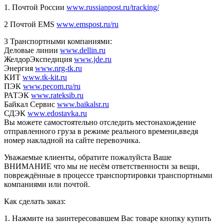
1. Почтой России
www.russianpost.ru/tracking/
2 Почтой EMS
www.emspost.ru/ru
3 Транспортными компаниями:
Деловые линии
www.dellin.ru
ЖелдорЭкспедиция
www.jde.ru
Энергия
www.nrg-tk.ru
КИТ
www.tk-kit.ru
ПЭК
www.pecom.ru/ru
РАТЭК
www.rateksib.ru
Байкал Сервис
www.baikalsr.ru
СДЭК
www.edostavka.ru
Вы можете самостоятельно отследить местонахождение
отправленного груза в режиме реального времени,введя
номер накладной на сайте перевозчика.
Уважаемые клиенты, обратите пожалуйста Ваше
ВНИМАНИЕ что мы не несём ответственности за вещи,
повреждённые в процессе транспортировки транспортными
компаниями или почтой.
Как сделать заказ:
1. Нажмите на заинтересовавшем Вас товаре кнопку купить