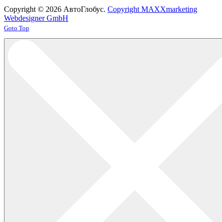
Copyright © 2026 АвтоГлобус.
Copyright MAXXmarketing
Webdesigner GmbH
Joomla! 3 Templates
Goto Top