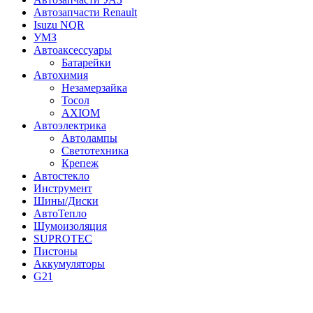
Автозапчасти Renault
Isuzu NQR
УМЗ
Автоаксессуары
Батарейки
Автохимия
Незамерзайка
Тосол
AXIOM
Автоэлектрика
Автолампы
Светотехника
Крепеж
Автостекло
Инструмент
Шины/Диски
АвтоТепло
Шумоизоляция
SUPROTEC
Пистоны
Аккумуляторы
G21