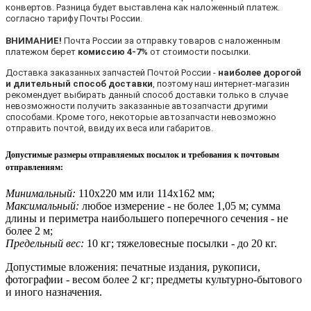
конвертов. Разница будет выставлена как наложенный платеж.
согласно тарифу Почты России.
ВНИМАНИЕ!
Почта России за отправку товаров с наложенным
платежом берет
комиссию 4-7%
от стоимости посылки.
Доставка заказанных запчастей Почтой России -
наиболее дорогой
и длительный способ доставки
, поэтому наш интернет-магазин
рекомендует выбирать данный способ доставки только в случае
невозможности получить заказанные автозапчасти другими
способами. Кроме того, некоторые автозапчасти невозможно
отправить почтой, ввиду их веса или габаритов.
Допустимые размеры отправляемых посылок и требования к почтовым
отправлениям
:
Минимальный:
110х220 мм или 114х162 мм;
Максимальный:
любое измерение - не более 1,05 м; сумма
длины и периметра наибольшего поперечного сечения - не
более 2 м;
Предельный вес:
10 кг; тяжеловесные посылки - до 20 кг.
Допустимые вложения: печатные издания, рукописи,
фотографии - весом более 2 кг; предметы культурно-бытового
и иного назначения.