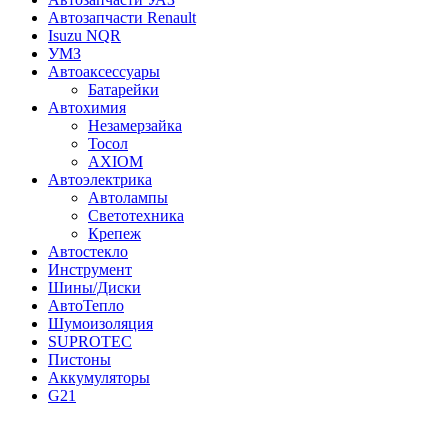
Автозапчасти Renault
Isuzu NQR
УМЗ
Автоаксессуары
Батарейки
Автохимия
Незамерзайка
Тосол
AXIOM
Автоэлектрика
Автолампы
Светотехника
Крепеж
Автостекло
Инструмент
Шины/Диски
АвтоТепло
Шумоизоляция
SUPROTEC
Пистоны
Аккумуляторы
G21