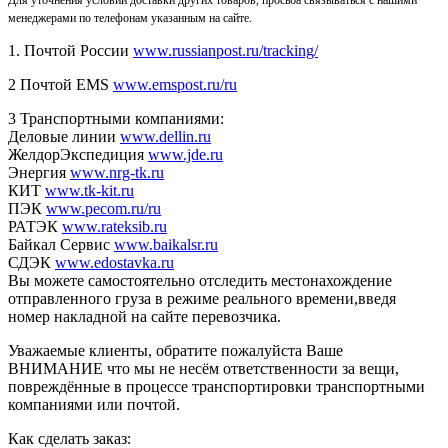
менеджерами по телефонам указанным на сайте.
1. Почтой России
www.russianpost.ru/tracking/
2 Почтой EMS
www.emspost.ru/ru
3 Транспортными компаниями:
Деловые линии
www.dellin.ru
ЖелдорЭкспедиция
www.jde.ru
Энергия
www.nrg-tk.ru
КИТ
www.tk-kit.ru
ПЭК
www.pecom.ru/ru
РАТЭК
www.rateksib.ru
Байкал Сервис
www.baikalsr.ru
СДЭК
www.edostavka.ru
Вы можете самостоятельно отследить местонахождение
отправленного груза в режиме реального времени,введя
номер накладной на сайте перевозчика.
Уважаемые клиенты, обратите пожалуйста Ваше
ВНИМАНИЕ что мы не несём ответственности за вещи,
повреждённые в процессе транспортировки транспортными
компаниями или почтой.
Как сделать заказ: