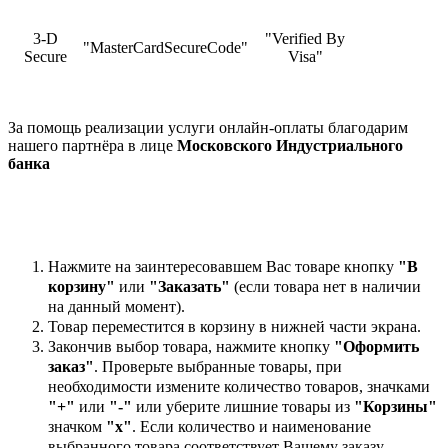
3-D
"Verified By
"MasterCardSecureCode"
Secure
Visa"
За помощь реализации услуги онлайн-оплаты благодарим
нашего партнёра в лице
Московского Индустриального
банка
Нажмите на заинтересовавшем Вас товаре кнопку
"В
корзину"
или
"Заказать"
(если товара нет в наличии
на данный момент).
Товар переместится в корзину в нижней части экрана.
Закончив выбор товара, нажмите кнопку
"Оформить
заказ"
. Проверьте выбранные товары, при
необходимости измените количество товаров, значками
"+"
или
"-"
или уберите лишние товары из
"Корзины"
значком
"х"
. Если количество и наименование
выбранного товара соответствует Вашему заказу,