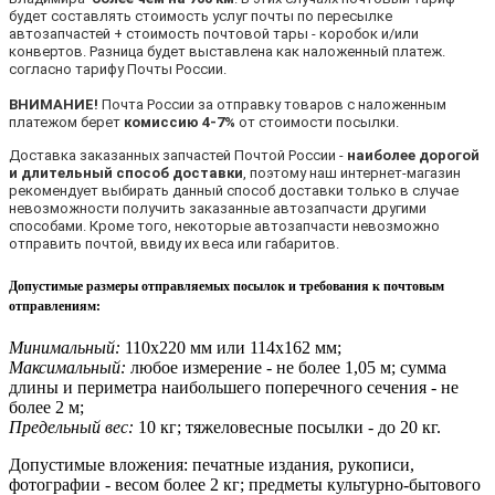
будет составлять стоимость услуг почты по пересылке
автозапчастей + стоимость почтовой тары - коробок и/или
конвертов. Разница будет выставлена как наложенный платеж.
согласно тарифу Почты России.
ВНИМАНИЕ!
Почта России за отправку товаров с наложенным
платежом берет
комиссию 4-7%
от стоимости посылки.
Доставка заказанных запчастей Почтой России -
наиболее дорогой
и длительный способ доставки
, поэтому наш интернет-магазин
рекомендует выбирать данный способ доставки только в случае
невозможности получить заказанные автозапчасти другими
способами. Кроме того, некоторые автозапчасти невозможно
отправить почтой, ввиду их веса или габаритов.
Допустимые размеры отправляемых посылок и требования к почтовым
отправлениям
:
Минимальный:
110х220 мм или 114х162 мм;
Максимальный:
любое измерение - не более 1,05 м; сумма
длины и периметра наибольшего поперечного сечения - не
более 2 м;
Предельный вес:
10 кг; тяжеловесные посылки - до 20 кг.
Допустимые вложения: печатные издания, рукописи,
фотографии - весом более 2 кг; предметы культурно-бытового