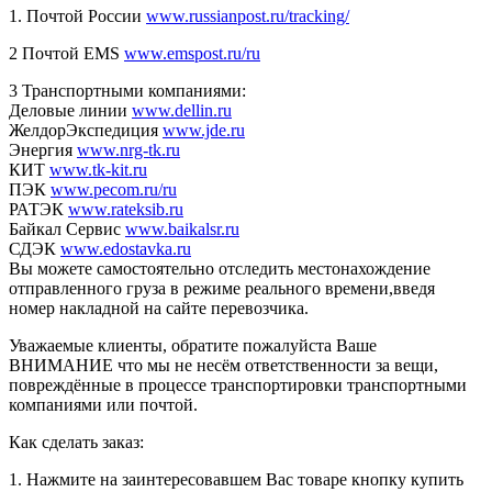
1. Почтой России
www.russianpost.ru/tracking/
2 Почтой EMS
www.emspost.ru/ru
3 Транспортными компаниями:
Деловые линии
www.dellin.ru
ЖелдорЭкспедиция
www.jde.ru
Энергия
www.nrg-tk.ru
КИТ
www.tk-kit.ru
ПЭК
www.pecom.ru/ru
РАТЭК
www.rateksib.ru
Байкал Сервис
www.baikalsr.ru
СДЭК
www.edostavka.ru
Вы можете самостоятельно отследить местонахождение
отправленного груза в режиме реального времени,введя
номер накладной на сайте перевозчика.
Уважаемые клиенты, обратите пожалуйста Ваше
ВНИМАНИЕ что мы не несём ответственности за вещи,
повреждённые в процессе транспортировки транспортными
компаниями или почтой.
Как сделать заказ:
1. Нажмите на заинтересовавшем Вас товаре кнопку купить