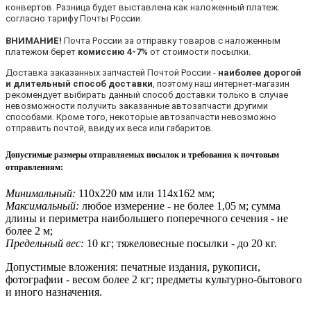
конвертов. Разница будет выставлена как наложенный платеж.
согласно тарифу Почты России.
ВНИМАНИЕ!
Почта России за отправку товаров с наложенным
платежом берет
комиссию 4-7%
от стоимости посылки.
Доставка заказанных запчастей Почтой России -
наиболее дорогой
и длительный способ доставки
, поэтому наш интернет-магазин
рекомендует выбирать данный способ доставки только в случае
невозможности получить заказанные автозапчасти другими
способами. Кроме того, некоторые автозапчасти невозможно
отправить почтой, ввиду их веса или габаритов.
Допустимые размеры отправляемых посылок и требования к почтовым
отправлениям
:
Минимальный:
110х220 мм или 114х162 мм;
Максимальный:
любое измерение - не более 1,05 м; сумма
длины и периметра наибольшего поперечного сечения - не
более 2 м;
Предельный вес:
10 кг; тяжеловесные посылки - до 20 кг.
Допустимые вложения: печатные издания, рукописи,
фотографии - весом более 2 кг; предметы культурно-бытового
и иного назначения.