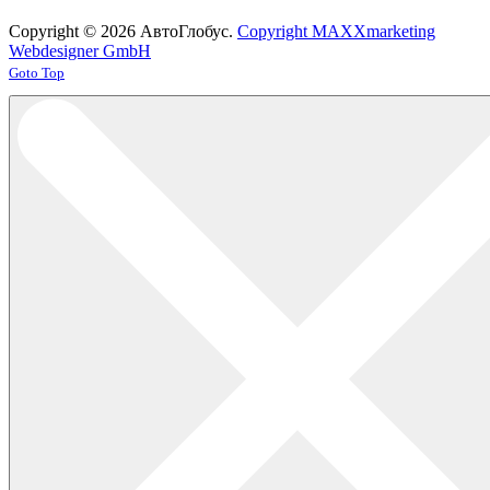
Copyright © 2026 АвтоГлобус.
Copyright MAXXmarketing
Webdesigner GmbH
Joomla! 3 Templates
Goto Top