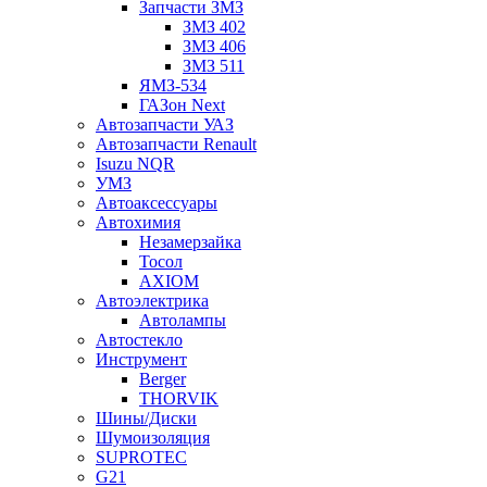
Запчасти ЗМЗ
ЗМЗ 402
ЗМЗ 406
ЗМЗ 511
ЯМЗ-534
ГАЗон Next
Автозапчасти УАЗ
Автозапчасти Renault
Isuzu NQR
УМЗ
Автоаксессуары
Автохимия
Незамерзайка
Тосол
AXIOM
Автоэлектрика
Автолампы
Автостекло
Инструмент
Berger
THORVIK
Шины/Диски
Шумоизоляция
SUPROTEC
G21