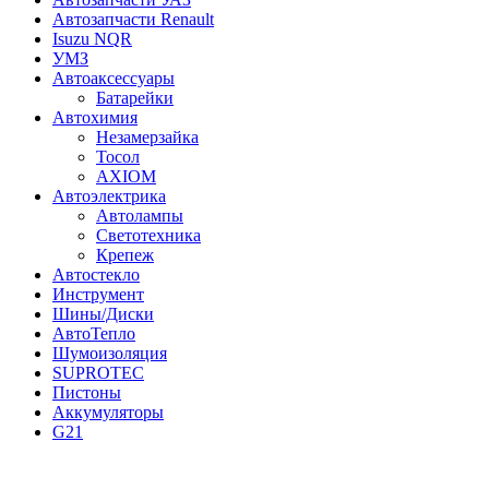
Автозапчасти Renault
Isuzu NQR
УМЗ
Автоаксессуары
Батарейки
Автохимия
Незамерзайка
Тосол
AXIOM
Автоэлектрика
Автолампы
Светотехника
Крепеж
Автостекло
Инструмент
Шины/Диски
АвтоТепло
Шумоизоляция
SUPROTEC
Пистоны
Аккумуляторы
G21