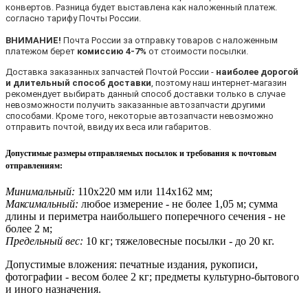
конвертов. Разница будет выставлена как наложенный платеж.
согласно тарифу Почты России.
ВНИМАНИЕ!
Почта России за отправку товаров с наложенным
платежом берет
комиссию 4-7%
от стоимости посылки.
Доставка заказанных запчастей Почтой России -
наиболее дорогой
и длительный способ доставки
, поэтому наш интернет-магазин
рекомендует выбирать данный способ доставки только в случае
невозможности получить заказанные автозапчасти другими
способами. Кроме того, некоторые автозапчасти невозможно
отправить почтой, ввиду их веса или габаритов.
Допустимые размеры отправляемых посылок и требования к почтовым
отправлениям
:
Минимальный:
110х220 мм или 114х162 мм;
Максимальный:
любое измерение - не более 1,05 м; сумма
длины и периметра наибольшего поперечного сечения - не
более 2 м;
Предельный вес:
10 кг; тяжеловесные посылки - до 20 кг.
Допустимые вложения: печатные издания, рукописи,
фотографии - весом более 2 кг; предметы культурно-бытового
и иного назначения.