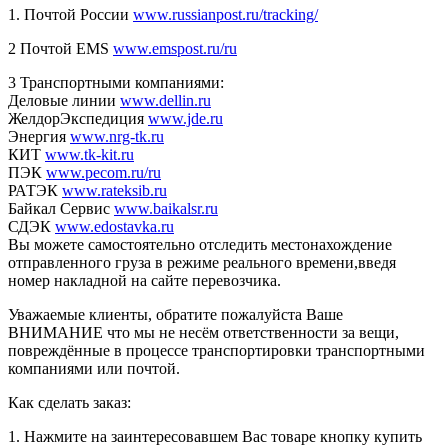
1. Почтой России
www.russianpost.ru/tracking/
2 Почтой EMS
www.emspost.ru/ru
3 Транспортными компаниями:
Деловые линии
www.dellin.ru
ЖелдорЭкспедиция
www.jde.ru
Энергия
www.nrg-tk.ru
КИТ
www.tk-kit.ru
ПЭК
www.pecom.ru/ru
РАТЭК
www.rateksib.ru
Байкал Сервис
www.baikalsr.ru
СДЭК
www.edostavka.ru
Вы можете самостоятельно отследить местонахождение
отправленного груза в режиме реального времени,введя
номер накладной на сайте перевозчика.
Уважаемые клиенты, обратите пожалуйста Ваше
ВНИМАНИЕ что мы не несём ответственности за вещи,
повреждённые в процессе транспортировки транспортными
компаниями или почтой.
Как сделать заказ:
1. Нажмите на заинтересовавшем Вас товаре кнопку купить