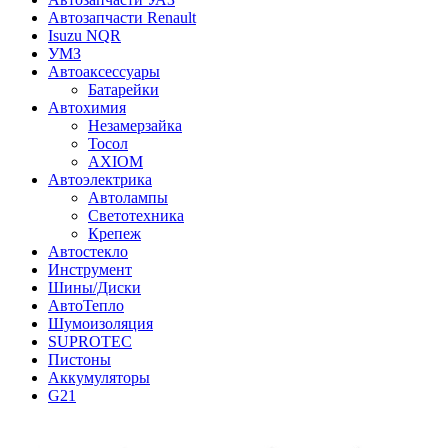
Автозапчасти Renault
Isuzu NQR
УМЗ
Автоаксессуары
Батарейки
Автохимия
Незамерзайка
Тосол
AXIOM
Автоэлектрика
Автолампы
Светотехника
Крепеж
Автостекло
Инструмент
Шины/Диски
АвтоТепло
Шумоизоляция
SUPROTEC
Пистоны
Аккумуляторы
G21