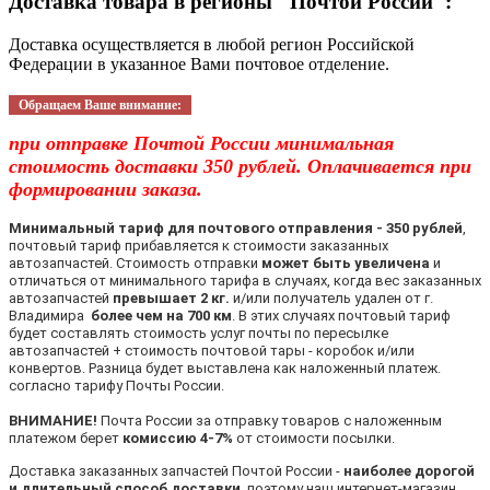
Доставка товара в регионы "Почтой России":
Доставка осуществляется в любой регион Российской
Федерации в указанное Вами почтовое отделение.
Обращаем Ваше внимание:
при отправке Почтой России минимальная
стоимость доставки 350 рублей. Оплачивается при
формировании заказа.
Минимальный тариф для почтового отправления - 350 рублей
,
почтовый тариф прибавляется к стоимости заказанных
автозапчастей. Стоимость отправки
может быть увеличена
и
отличаться от минимального тарифа в случаях, когда вес заказанных
автозапчастей
превышает 2 кг.
и/или получатель удален от г.
Владимира
более чем на 700 км
. В этих случаях почтовый тариф
будет составлять стоимость услуг почты по пересылке
автозапчастей + стоимость почтовой тары - коробок и/или
конвертов. Разница будет выставлена как наложенный платеж.
согласно тарифу Почты России.
ВНИМАНИЕ!
Почта России за отправку товаров с наложенным
платежом берет
комиссию 4-7%
от стоимости посылки.
Доставка заказанных запчастей Почтой России -
наиболее дорогой
и длительный способ доставки
, поэтому наш интернет-магазин