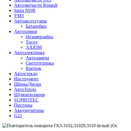
Автозапчасти Renault
Isuzu NQR
УМЗ
Автоаксессуары
Батарейки
Автохимия
Незамерзайка
Тосол
AXIOM
Автоэлектрика
Автолампы
Светотехника
Крепеж
Автостекло
Инструмент
Шины/Диски
АвтоТепло
Шумоизоляция
SUPROTEC
Пистоны
Аккумуляторы
G21