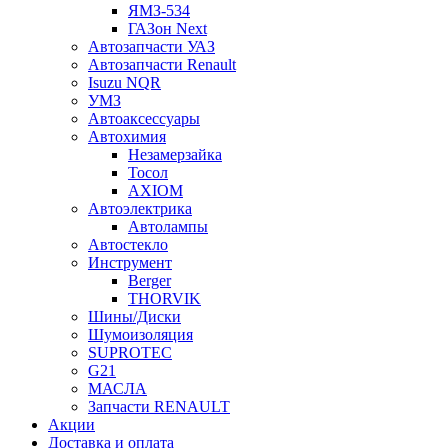
ЯМЗ-534
ГАЗон Next
Автозапчасти УАЗ
Автозапчасти Renault
Isuzu NQR
УМЗ
Автоаксессуары
Автохимия
Незамерзайка
Тосол
AXIOM
Автоэлектрика
Автолампы
Автостекло
Инструмент
Berger
THORVIK
Шины/Диски
Шумоизоляция
SUPROTEC
G21
МАСЛА
Запчасти RENAULT
Акции
Доставка и оплата