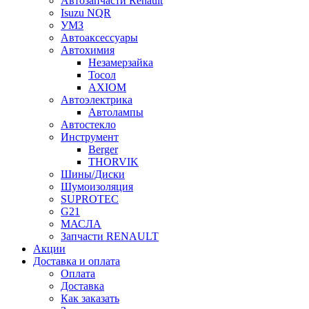
Автозапчасти Renault
Isuzu NQR
УМЗ
Автоаксессуары
Автохимия
Незамерзайка
Тосол
AXIOM
Автоэлектрика
Автолампы
Автостекло
Инструмент
Berger
THORVIK
Шины/Диски
Шумоизоляция
SUPROTEC
G21
МАСЛА
Запчасти RENAULT
Акции
Доставка и оплата
Оплата
Доставка
Как заказать