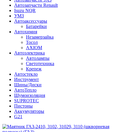
Автозапчасти Renault
Isuzu NQR
УМЗ
Автоаксессуары
Батарейки
Автохимия
Незамерзайка
Тосол
AXIOM
Автоэлектрика
Автолампы
Светотехника
Крепеж
Автостекло
Инструмент
Шины/Диски
АвтоТепло
Шумоизоляция
SUPROTEC
Пистоны
Аккумуляторы
G21