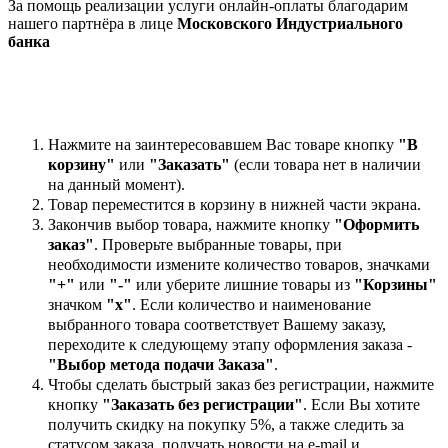
За помощь реализации услуги онлайн-оплаты благодарим
нашего партнёра в лице
Московского Индустриального
банка
Нажмите на заинтересовавшем Вас товаре кнопку
"В
корзину"
или
"Заказать"
(если товара нет в наличии
на данный момент).
Товар переместится в корзину в нижней части экрана.
Закончив выбор товара, нажмите кнопку
"Оформить
заказ"
. Проверьте выбранные товары, при
необходимости измените количество товаров, значками
"+"
или
"-"
или уберите лишние товары из
"Корзины"
значком
"х"
. Если количество и наименование
выбранного товара соответствует Вашему заказу,
переходите к следующему этапу оформления заказа -
"Выбор метода подачи Заказа"
.
Чтобы сделать быстрый заказ без регистрации, нажмите
кнопку
"Заказать без регистрации"
. Если Вы хотите
получить скидку на покупку 5%, а также следить за
статусом заказа, получать новости на e-mail и