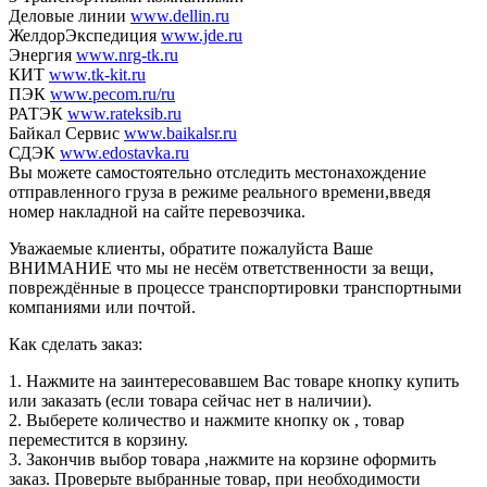
Деловые линии
www.dellin.ru
ЖелдорЭкспедиция
www.jde.ru
Энергия
www.nrg-tk.ru
КИТ
www.tk-kit.ru
ПЭК
www.pecom.ru/ru
РАТЭК
www.rateksib.ru
Байкал Сервис
www.baikalsr.ru
СДЭК
www.edostavka.ru
Вы можете самостоятельно отследить местонахождение
отправленного груза в режиме реального времени,введя
номер накладной на сайте перевозчика.
Уважаемые клиенты, обратите пожалуйста Ваше
ВНИМАНИЕ что мы не несём ответственности за вещи,
повреждённые в процессе транспортировки транспортными
компаниями или почтой.
Как сделать заказ:
1. Нажмите на заинтересовавшем Вас товаре кнопку купить
или заказать (если товара сейчас нет в наличии).
2. Выберете количество и нажмите кнопку ок , товар
переместится в корзину.
3. Закончив выбор товара ,нажмите на корзине оформить
заказ. Проверьте выбранные товар, при необходимости