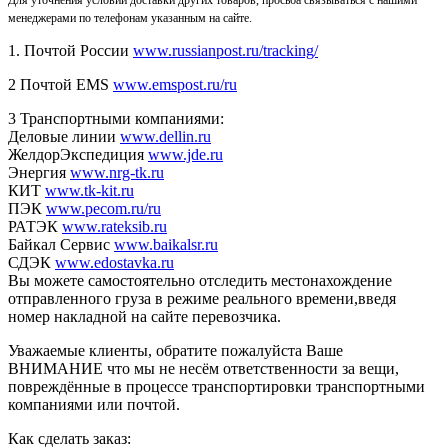
менеджерами по телефонам указанным на сайте.
1. Почтой России
www.russianpost.ru/tracking/
2 Почтой EMS
www.emspost.ru/ru
3 Транспортными компаниями:
Деловые линии
www.dellin.ru
ЖелдорЭкспедиция
www.jde.ru
Энергия
www.nrg-tk.ru
КИТ
www.tk-kit.ru
ПЭК
www.pecom.ru/ru
РАТЭК
www.rateksib.ru
Байкал Сервис
www.baikalsr.ru
СДЭК
www.edostavka.ru
Вы можете самостоятельно отследить местонахождение
отправленного груза в режиме реального времени,введя
номер накладной на сайте перевозчика.
Уважаемые клиенты, обратите пожалуйста Ваше
ВНИМАНИЕ что мы не несём ответственности за вещи,
повреждённые в процессе транспортировки транспортными
компаниями или почтой.
Как сделать заказ: