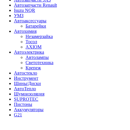
Автозапчасти Renault
Isuzu NQR
УМЗ
Автоаксессуары
Батарейки
Автохимия
Незамерзайка
Тосол
AXIOM
Автоэлектрика
Автолампы
Светотехника
Крепеж
Автостекло
Инструмент
Шины/Диски
АвтоТепло
Шумоизоляция
SUPROTEC
Пистоны
Аккумуляторы
G21