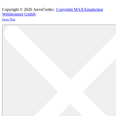
Copyright © 2026 АвтоГлобус.
Copyright MAXXmarketing
Webdesigner GmbH
Joomla! 3 Templates
Goto Top