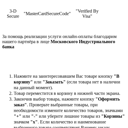
3-D
"Verified By
"MasterCardSecureCode"
Secure
Visa"
За помощь реализации услуги онлайн-оплаты благодарим
нашего партнёра в лице
Московского Индустриального
банка
Нажмите на заинтересовавшем Вас товаре кнопку
"В
корзину"
или
"Заказать"
(если товара нет в наличии
на данный момент).
Товар переместится в корзину в нижней части экрана.
Закончив выбор товара, нажмите кнопку
"Оформить
заказ"
. Проверьте выбранные товары, при
необходимости измените количество товаров, значками
"+"
или
"-"
или уберите лишние товары из
"Корзины"
значком
"х"
. Если количество и наименование
выбранного товара соответствует Вашему заказу,