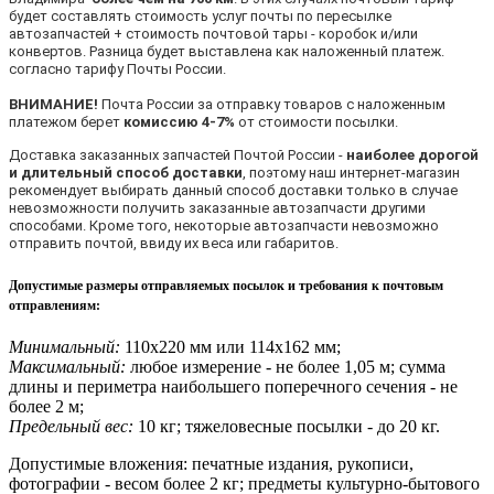
будет составлять стоимость услуг почты по пересылке
автозапчастей + стоимость почтовой тары - коробок и/или
конвертов. Разница будет выставлена как наложенный платеж.
согласно тарифу Почты России.
ВНИМАНИЕ!
Почта России за отправку товаров с наложенным
платежом берет
комиссию 4-7%
от стоимости посылки.
Доставка заказанных запчастей Почтой России -
наиболее дорогой
и длительный способ доставки
, поэтому наш интернет-магазин
рекомендует выбирать данный способ доставки только в случае
невозможности получить заказанные автозапчасти другими
способами. Кроме того, некоторые автозапчасти невозможно
отправить почтой, ввиду их веса или габаритов.
Допустимые размеры отправляемых посылок и требования к почтовым
отправлениям
:
Минимальный:
110х220 мм или 114х162 мм;
Максимальный:
любое измерение - не более 1,05 м; сумма
длины и периметра наибольшего поперечного сечения - не
более 2 м;
Предельный вес:
10 кг; тяжеловесные посылки - до 20 кг.
Допустимые вложения: печатные издания, рукописи,
фотографии - весом более 2 кг; предметы культурно-бытового