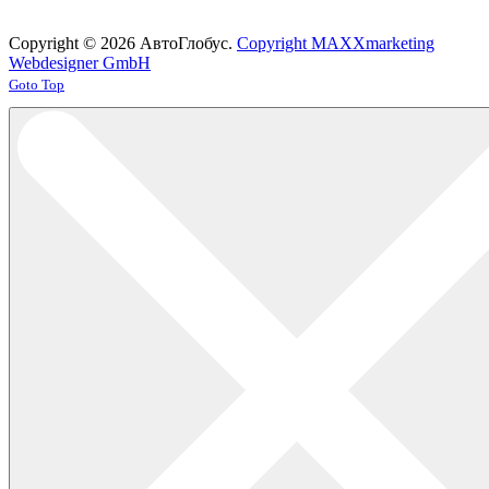
Copyright © 2026 АвтоГлобус.
Copyright MAXXmarketing
Webdesigner GmbH
Joomla! 3 Templates
Goto Top