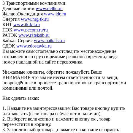
3 Транспортными компаниями:
Деловые линии
www.dellin.ru
ЖелдорЭкспедиция
www.jde.ru
Энергия
www.nrg-tk.ru
КИТ
www.tk-kit.ru
ПЭК
www.pecom.ru/ru
РАТЭК
www.rateksib.ru
Байкал Сервис
www.baikalsr.ru
СДЭК
www.edostavka.ru
Вы можете самостоятельно отследить местонахождение
отправленного груза в режиме реального времени,введя
номер накладной на сайте перевозчика.
Уважаемые клиенты, обратите пожалуйста Ваше
ВНИМАНИЕ что мы не несём ответственности за вещи,
повреждённые в процессе транспортировки транспортными
компаниями или почтой.
Как сделать заказ:
1. Нажмите на заинтересовавшем Вас товаре кнопку купить
или заказать (если товара сейчас нет в наличии).
2. Выберете количество и нажмите кнопку ок , товар
переместится в корзину.
3. Закончив выбор товара ,нажмите на корзине оформить