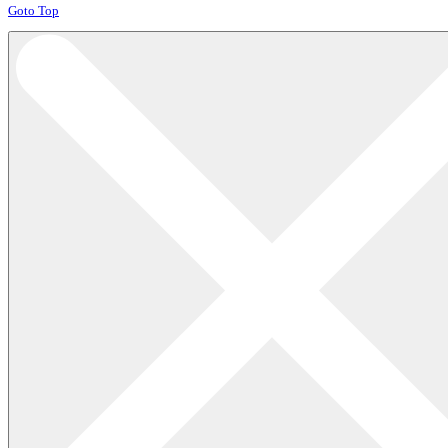
Joomla! 3 Templates
Goto Top