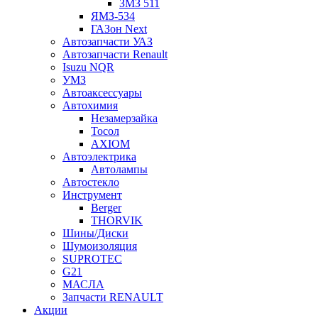
ЗМЗ 511
ЯМЗ-534
ГАЗон Next
Автозапчасти УАЗ
Автозапчасти Renault
Isuzu NQR
УМЗ
Автоаксессуары
Автохимия
Незамерзайка
Тосол
AXIOM
Автоэлектрика
Автолампы
Автостекло
Инструмент
Berger
THORVIK
Шины/Диски
Шумоизоляция
SUPROTEC
G21
МАСЛА
Запчасти RENAULT
Акции