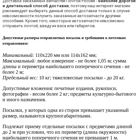
Доставка заказанных запчастей Почтой России -
наиболее дорогой
и длительный способ доставки
, поэтому наш интернет-магазин
рекомендует выбирать данный способ доставки только в случае
невозможности получить заказанные автозапчасти другими
способами. Кроме того, некоторые автозапчасти невозможно
отправить почтой, ввиду их веса или габаритов.
Допустимые размеры отправляемых посылок и требования к почтовым
отправлениям
:
Минимальный:
110х220 мм или 114х162 мм;
Максимальный:
любое измерение - не более 1,05 м; сумма
длины и периметра наибольшего поперечного сечения - не
более 2 м;
Предельный вес:
10 кг; тяжеловесные посылки - до 20 кг.
Допустимые вложения: печатные издания, рукописи,
фотографии - весом более 2 кг; предметы культурно-бытового
и иного назначения.
Посылки, у которых одна из сторон превышает указанный
размер, называются крупногабаритными.
Подлежат приему отдельные посылки с предметами длиной
до 2 м при условии, что их периметр (длина окружности)
наибольшего поперечного сечения не превышает 1 м.