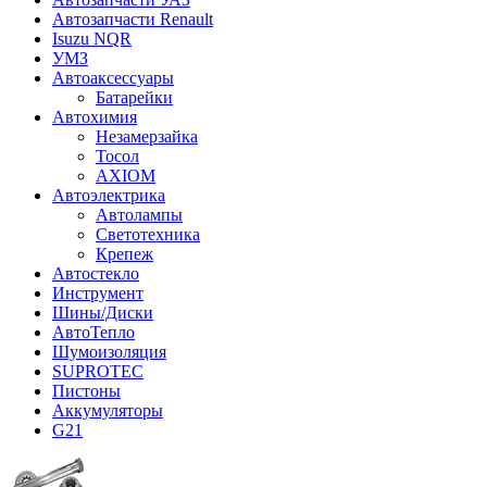
Автозапчасти Renault
Isuzu NQR
УМЗ
Автоаксессуары
Батарейки
Автохимия
Незамерзайка
Тосол
AXIOM
Автоэлектрика
Автолампы
Светотехника
Крепеж
Автостекло
Инструмент
Шины/Диски
АвтоТепло
Шумоизоляция
SUPROTEC
Пистоны
Аккумуляторы
G21