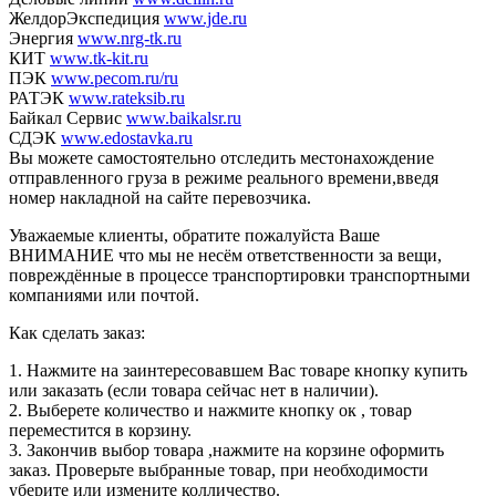
ЖелдорЭкспедиция
www.jde.ru
Энергия
www.nrg-tk.ru
КИТ
www.tk-kit.ru
ПЭК
www.pecom.ru/ru
РАТЭК
www.rateksib.ru
Байкал Сервис
www.baikalsr.ru
СДЭК
www.edostavka.ru
Вы можете самостоятельно отследить местонахождение
отправленного груза в режиме реального времени,введя
номер накладной на сайте перевозчика.
Уважаемые клиенты, обратите пожалуйста Ваше
ВНИМАНИЕ что мы не несём ответственности за вещи,
повреждённые в процессе транспортировки транспортными
компаниями или почтой.
Как сделать заказ:
1. Нажмите на заинтересовавшем Вас товаре кнопку купить
или заказать (если товара сейчас нет в наличии).
2. Выберете количество и нажмите кнопку ок , товар
переместится в корзину.
3. Закончив выбор товара ,нажмите на корзине оформить
заказ. Проверьте выбранные товар, при необходимости
уберите или измените колличество.