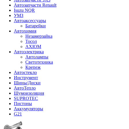
Автозапчасти Renault
Isuzu NQR
УМЗ
Автоаксессуары
Батарейки
Автохимия
Незамерзайка
Тосол
AXIOM
Автоэлектрика
Автолампы
Светотехника
Крепеж
Автостекло
Инструмент
Шины/Диски
АвтоТепло
Шумоизоляция
SUPROTEC
Пистоны
Аккумуляторы
G21