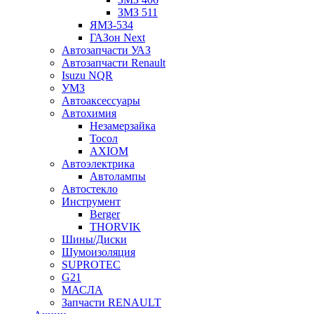
ЗМЗ 511
ЯМЗ-534
ГАЗон Next
Автозапчасти УАЗ
Автозапчасти Renault
Isuzu NQR
УМЗ
Автоаксессуары
Автохимия
Незамерзайка
Тосол
AXIOM
Автоэлектрика
Автолампы
Автостекло
Инструмент
Berger
THORVIK
Шины/Диски
Шумоизоляция
SUPROTEC
G21
МАСЛА
Запчасти RENAULT