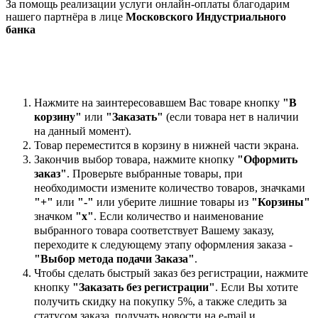
За помощь реализации услуги онлайн-оплаты благодарим
нашего партнёра в лице
Московского Индустриального
банка
Нажмите на заинтересовавшем Вас товаре кнопку
"В
корзину"
или
"Заказать"
(если товара нет в наличии
на данный момент).
Товар переместится в корзину в нижней части экрана.
Закончив выбор товара, нажмите кнопку
"Оформить
заказ"
. Проверьте выбранные товары, при
необходимости измените количество товаров, значками
"+"
или
"-"
или уберите лишние товары из
"Корзины"
значком
"х"
. Если количество и наименование
выбранного товара соответствует Вашему заказу,
переходите к следующему этапу оформления заказа -
"Выбор метода подачи Заказа"
.
Чтобы сделать быстрый заказ без регистрации, нажмите
кнопку
"Заказать без регистрации"
. Если Вы хотите
получить скидку на покупку 5%, а также следить за
статусом заказа, получать новости на e-mail и