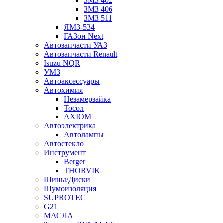
ЗМЗ 402
ЗМЗ 406
ЗМЗ 511
ЯМЗ-534
ГАЗон Next
Автозапчасти УАЗ
Автозапчасти Renault
Isuzu NQR
УМЗ
Автоаксессуары
Автохимия
Незамерзайка
Тосол
AXIOM
Автоэлектрика
Автолампы
Автостекло
Инструмент
Berger
THORVIK
Шины/Диски
Шумоизоляция
SUPROTEC
G21
МАСЛА