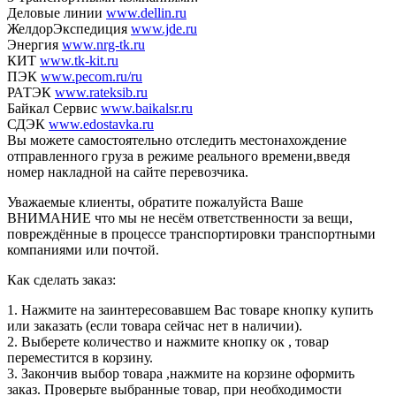
Деловые линии
www.dellin.ru
ЖелдорЭкспедиция
www.jde.ru
Энергия
www.nrg-tk.ru
КИТ
www.tk-kit.ru
ПЭК
www.pecom.ru/ru
РАТЭК
www.rateksib.ru
Байкал Сервис
www.baikalsr.ru
СДЭК
www.edostavka.ru
Вы можете самостоятельно отследить местонахождение
отправленного груза в режиме реального времени,введя
номер накладной на сайте перевозчика.
Уважаемые клиенты, обратите пожалуйста Ваше
ВНИМАНИЕ что мы не несём ответственности за вещи,
повреждённые в процессе транспортировки транспортными
компаниями или почтой.
Как сделать заказ:
1. Нажмите на заинтересовавшем Вас товаре кнопку купить
или заказать (если товара сейчас нет в наличии).
2. Выберете количество и нажмите кнопку ок , товар
переместится в корзину.
3. Закончив выбор товара ,нажмите на корзине оформить
заказ. Проверьте выбранные товар, при необходимости