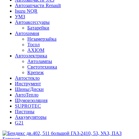
Автозапчасти Renault
Isuzu NQR
УМЗ
Автоаксессуары
Батарейки
Автохимия
Незамерзайка
Тосол
AXIOM
Автоэлектрика
Автолампы
Светотехника
Крепеж
Автостекло
Инструмент
Шины/Диски
АвтоТепло
Шумоизоляция
SUPROTEC
Пистоны
Аккумуляторы
G21