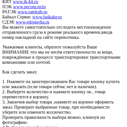
КИТ
www.tk-kit.ru
ПЭК
www.pecom.ru/ru
РАТЭК
www.rateksib.ru
Байкал Сервис
www.baikalsr.ru
СДЭК
www.edostavka.ru
Вы можете самостоятельно отследить местонахождение
отправленного груза в режиме реального времени,введя
номер накладной на сайте перевозчика.
Уважаемые клиенты, обратите пожалуйста Ваше
ВНИМАНИЕ что мы не несём ответственности за вещи,
повреждённые в процессе транспортировки транспортными
компаниями или почтой.
Как сделать заказ:
1. Нажмите на заинтересовавшем Вас товаре кнопку купить
или заказать (если товара сейчас нет в наличии).
2. Выберете количество и нажмите кнопку ок , товар
переместится в корзину.
3. Закончив выбор товара ,нажмите на корзине оформить
заказ. Проверьте выбранные товар, при необходимости
уберите или измените колличество.
Проверить правильность выбора можно, кликнув на
фотографию.