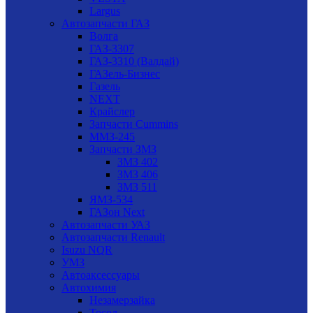
Largus
Автозапчасти ГАЗ
Волга
ГАЗ-3307
ГАЗ-3310 (Валдай)
ГАЗель-Бизнес
Газель
NEXT
Крайслер
Запчасти Cummins
ММЗ-245
Запчасти ЗМЗ
ЗМЗ 402
ЗМЗ 406
ЗМЗ 511
ЯМЗ-534
ГАЗон Next
Автозапчасти УАЗ
Автозапчасти Renault
Isuzu NQR
УМЗ
Автоаксессуары
Автохимия
Незамерзайка
Тосол