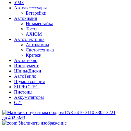
УМЗ
Автоаксессуары
Батарейки
Автохимия
Незамерзайка
Тосол
AXIOM
Автоэлектрика
Автолампы
Светотехника
Крепеж
Автостекло
Инструмент
Шины/Диски
АвтоТепло
Шумоизоляция
SUPROTEC
Пистоны
Аккумуляторы
G21
Увеличить изображение