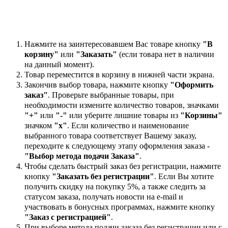
Нажмите на заинтересовавшем Вас товаре кнопку
"В
корзину"
или
"Заказать"
(если товара нет в наличии
на данный момент).
Товар переместится в корзину в нижней части экрана.
Закончив выбор товара, нажмите кнопку
"Оформить
заказ"
. Проверьте выбранные товары, при
необходимости измените количество товаров, значками
"+"
или
"-"
или уберите лишние товары из
"Корзины"
значком
"х"
. Если количество и наименование
выбранного товара соответствует Вашему заказу,
переходите к следующему этапу оформления заказа -
"Выбор метода подачи Заказа"
.
Чтобы сделать быстрый заказ без регистрации, нажмите
кнопку
"Заказать без регистрации"
. Если Вы хотите
получить скидку на покупку 5%, а также следить за
статусом заказа, получать новости на e-mail и
участвовать в бонусных программах, нажмите кнопку
"Заказ с регистрацией"
.
При выборе метода подачи заказа без регистрации или с