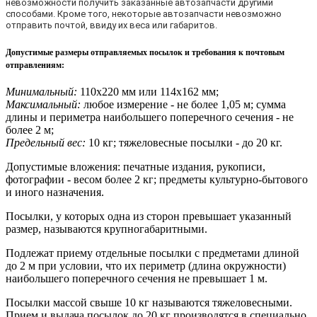
невозможности получить заказанные автозапчасти другими
способами. Кроме того, некоторые автозапчасти невозможно
отправить почтой, ввиду их веса или габаритов.
Допустимые размеры отправляемых посылок и требования к почтовым
отправлениям
:
Минимальный:
110х220 мм или 114х162 мм;
Максимальный:
любое измерение - не более 1,05 м; сумма
длины и периметра наибольшего поперечного сечения - не
более 2 м;
Предельный вес:
10 кг; тяжеловесные посылки - до 20 кг.
Допустимые вложения: печатные издания, рукописи,
фотографии - весом более 2 кг; предметы культурно-бытового
и иного назначения.
Посылки, у которых одна из сторон превышает указанный
размер, называются крупногабаритными.
Подлежат приему отдельные посылки с предметами длиной
до 2 м при условии, что их периметр (длина окружности)
наибольшего поперечного сечения не превышает 1 м.
Посылки массой свыше 10 кг называются тяжеловесными.
Прием и выдача посылок до 20 кг производятся в специально