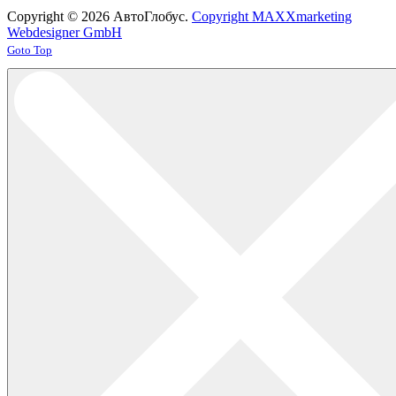
Copyright © 2026 АвтоГлобус.
Copyright MAXXmarketing
Webdesigner GmbH
Joomla! 3 Templates
Goto Top