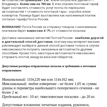
автозапчастей
превышает 2 кг.
и/или получатель удален от г.
Владимира
более чем на 700 км
. В этих случаях почтовый тариф
будет составлять стоимость услуг почты по пересылке
автозапчастей + стоимость почтовой тары - коробок и/или
конвертов. Разница будет выставлена как наложенный платеж.
согласно тарифу Почты России.
ВНИМАНИЕ!
Почта России за отправку товаров с наложенным
платежом берет
комиссию 4-7%
от стоимости посылки.
Доставка заказанных запчастей Почтой России -
наиболее дорогой
и длительный способ доставки
, поэтому наш интернет-магазин
рекомендует выбирать данный способ доставки только в случае
невозможности получить заказанные автозапчасти другими
способами. Кроме того, некоторые автозапчасти невозможно
отправить почтой, ввиду их веса или габаритов.
Допустимые размеры отправляемых посылок и требования к почтовым
отправлениям
:
Минимальный:
110х220 мм или 114х162 мм;
Максимальный:
любое измерение - не более 1,05 м; сумма
длины и периметра наибольшего поперечного сечения - не
более 2 м;
Предельный вес:
10 кг; тяжеловесные посылки - до 20 кг.
Допустимые вложения: печатные издания, рукописи,