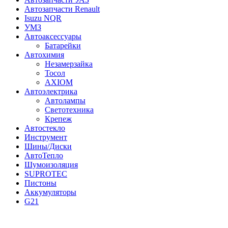
Автозапчасти Renault
Isuzu NQR
УМЗ
Автоаксессуары
Батарейки
Автохимия
Незамерзайка
Тосол
AXIOM
Автоэлектрика
Автолампы
Светотехника
Крепеж
Автостекло
Инструмент
Шины/Диски
АвтоТепло
Шумоизоляция
SUPROTEC
Пистоны
Аккумуляторы
G21