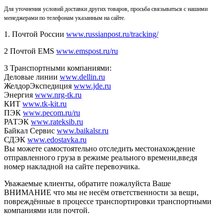
Для уточнения условий доставки других товаров, просьба связываться с нашими
менеджерами по телефонам указанным на сайте.
1. Почтой России
www.russianpost.ru/tracking/
2 Почтой EMS
www.emspost.ru/ru
3 Транспортными компаниями:
Деловые линии
www.dellin.ru
ЖелдорЭкспедиция
www.jde.ru
Энергия
www.nrg-tk.ru
КИТ
www.tk-kit.ru
ПЭК
www.pecom.ru/ru
РАТЭК
www.rateksib.ru
Байкал Сервис
www.baikalsr.ru
СДЭК
www.edostavka.ru
Вы можете самостоятельно отследить местонахождение
отправленного груза в режиме реального времени,введя
номер накладной на сайте перевозчика.
Уважаемые клиенты, обратите пожалуйста Ваше
ВНИМАНИЕ что мы не несём ответственности за вещи,
повреждённые в процессе транспортировки транспортными
компаниями или почтой.