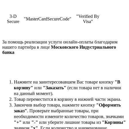
3-D
"Verified By
"MasterCardSecureCode"
Secure
Visa"
За помощь реализации услуги онлайн-оплаты благодарим
нашего партнёра в лице
Московского Индустриального
банка
Нажмите на заинтересовавшем Вас товаре кнопку
"В
корзину"
или
"Заказать"
(если товара нет в наличии
на данный момент).
Товар переместится в корзину в нижней части экрана.
Закончив выбор товара, нажмите кнопку
"Оформить
заказ"
. Проверьте выбранные товары, при
необходимости измените количество товаров, значками
"+"
или
"-"
или уберите лишние товары из
"Корзины"
значком
"х"
. Если количество и наименование