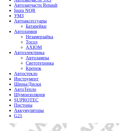
Автозапчасти Renault
Isuzu NQR
УМЗ
Автоаксессуары
Батарейки
Автохимия
Незамерзайка
Тосол
AXIOM
Автоэлектрика
Автолампы
Светотехника
Крепеж
Автостекло
Инструмент
Шины/Диски
АвтоТепло
Шумоизоляция
SUPROTEC
Пистоны
Аккумуляторы
G21