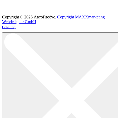
Copyright © 2026 АвтоГлобус.
Copyright MAXXmarketing
Webdesigner GmbH
Joomla! 3 Templates
Goto Top