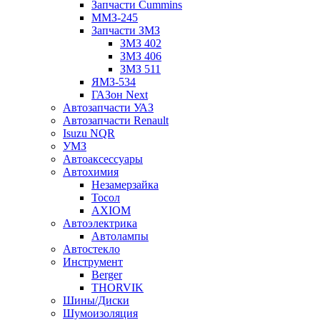
Запчасти Cummins
ММЗ-245
Запчасти ЗМЗ
ЗМЗ 402
ЗМЗ 406
ЗМЗ 511
ЯМЗ-534
ГАЗон Next
Автозапчасти УАЗ
Автозапчасти Renault
Isuzu NQR
УМЗ
Автоаксессуары
Автохимия
Незамерзайка
Тосол
AXIOM
Автоэлектрика
Автолампы
Автостекло
Инструмент
Berger
THORVIK
Шины/Диски
Шумоизоляция