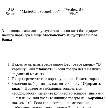
3-D
"Verified By
"MasterCardSecureCode"
Secure
Visa"
За помощь реализации услуги онлайн-оплаты благодарим
нашего партнёра в лице
Московского Индустриального
банка
Нажмите на заинтересовавшем Вас товаре кнопку
"В
корзину"
или
"Заказать"
(если товара нет в наличии
на данный момент).
Товар переместится в корзину в нижней части экрана.
Закончив выбор товара, нажмите кнопку
"Оформить
заказ"
. Проверьте выбранные товары, при
необходимости измените количество товаров, значками
"+"
или
"-"
или уберите лишние товары из
"Корзины"
значком
"х"
. Если количество и наименование
выбранного товара соответствует Вашему заказу,