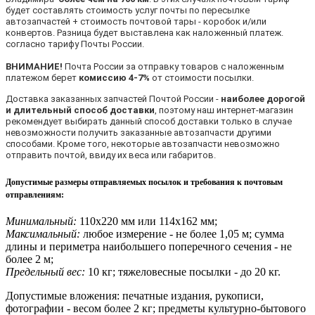
будет составлять стоимость услуг почты по пересылке
автозапчастей + стоимость почтовой тары - коробок и/или
конвертов. Разница будет выставлена как наложенный платеж.
согласно тарифу Почты России.
ВНИМАНИЕ!
Почта России за отправку товаров с наложенным
платежом берет
комиссию 4-7%
от стоимости посылки.
Доставка заказанных запчастей Почтой России -
наиболее дорогой
и длительный способ доставки
, поэтому наш интернет-магазин
рекомендует выбирать данный способ доставки только в случае
невозможности получить заказанные автозапчасти другими
способами. Кроме того, некоторые автозапчасти невозможно
отправить почтой, ввиду их веса или габаритов.
Допустимые размеры отправляемых посылок и требования к почтовым
отправлениям
:
Минимальный:
110х220 мм или 114х162 мм;
Максимальный:
любое измерение - не более 1,05 м; сумма
длины и периметра наибольшего поперечного сечения - не
более 2 м;
Предельный вес:
10 кг; тяжеловесные посылки - до 20 кг.
Допустимые вложения: печатные издания, рукописи,
фотографии - весом более 2 кг; предметы культурно-бытового