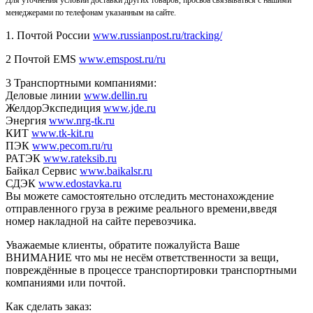
менеджерами по телефонам указанным на сайте.
1. Почтой России
www.russianpost.ru/tracking/
2 Почтой EMS
www.emspost.ru/ru
3 Транспортными компаниями:
Деловые линии
www.dellin.ru
ЖелдорЭкспедиция
www.jde.ru
Энергия
www.nrg-tk.ru
КИТ
www.tk-kit.ru
ПЭК
www.pecom.ru/ru
РАТЭК
www.rateksib.ru
Байкал Сервис
www.baikalsr.ru
СДЭК
www.edostavka.ru
Вы можете самостоятельно отследить местонахождение
отправленного груза в режиме реального времени,введя
номер накладной на сайте перевозчика.
Уважаемые клиенты, обратите пожалуйста Ваше
ВНИМАНИЕ что мы не несём ответственности за вещи,
повреждённые в процессе транспортировки транспортными
компаниями или почтой.
Как сделать заказ: